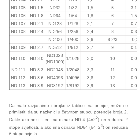
ND 105
ND 1.5
ND32
1/32
1,5
5
3,
ND 106
ND 1.8
ND64
1/64
1,8
6
1,
ND 107
ND 2.1
ND128
1/128
2,1
7
0,
ND 108
ND 2.4
ND256
1/256
2,4
8
0,
ND400
1/400
2,6
8 2/3
0,
ND 109
ND 2.7
ND512
1/512
2,7
9
0,
ND1028
ND 110
ND 3.0
1/1028
3,0
10
0,
(ND1000)
ND 111
ND 3.3
ND2048
1/2048
3,3
11
0,
ND 112
ND 3.6
ND4096
1/4096
3,6
12
0,
ND 113
ND 3.9
ND8192
1/8192
3,9
13
0,
Da malo razjasnimo i brojke iz tablice: na primjer, može se
primijetiti da su nazivnici u četvrtom stupcu potencije broja 2.
2
Dakle ako neki filter ima oznaku ND 4 (4=2
) on reducira 2
6
stope svjetlosti, a ako ima oznaku ND64 (64=2
) on reducira
6 stopa svjetla.