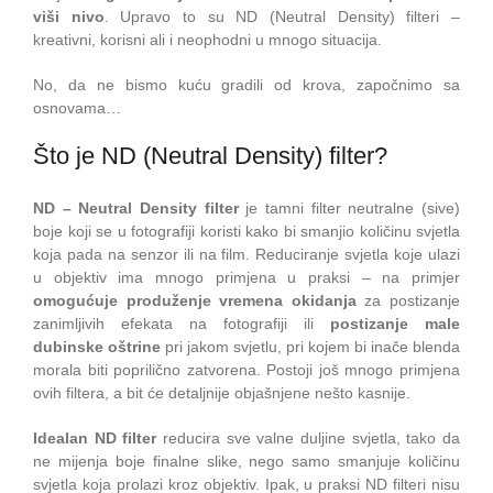
viši nivo
. Upravo to su ND (Neutral Density) filteri –
kreativni, korisni ali i neophodni u mnogo situacija.
No, da ne bismo kuću gradili od krova, započnimo sa
osnovama…
Što je ND (Neutral Density) filter?
ND – Neutral Density filter
je tamni filter neutralne (sive)
boje koji se u fotografiji koristi kako bi smanjio količinu svjetla
koja pada na senzor ili na film. Reduciranje svjetla koje ulazi
u objektiv ima mnogo primjena u praksi – na primjer
omogućuje produženje vremena okidanja
za postizanje
zanimljivih efekata na fotografiji ili
postizanje male
dubinske oštrine
pri jakom svjetlu, pri kojem bi inače blenda
morala biti poprilično zatvorena. Postoji još mnogo primjena
ovih filtera, a bit će detaljnije objašnjene nešto kasnije.
Idealan ND filter
reducira sve valne duljine svjetla, tako da
ne mijenja boje finalne slike, nego samo smanjuje količinu
svjetla koja prolazi kroz objektiv. Ipak, u praksi ND filteri nisu