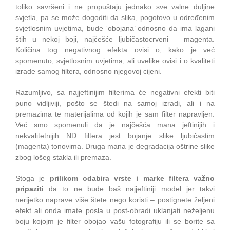
toliko savršeni i ne propuštaju jednako sve valne duljine
svjetla, pa se može dogoditi da slika, pogotovo u određenim
svjetlosnim uvjetima, bude ‘obojana’ odnosno da ima lagani
štih u nekoj boji, najčešće ljubičastocrveni – magenta.
Količina tog negativnog efekta ovisi o, kako je već
spomenuto, svjetlosnim uvjetima, ali uvelike ovisi i o kvaliteti
izrade samog filtera, odnosno njegovoj cijeni.
Razumljivo, sa najjeftinijim filterima će negativni efekti biti
puno vidljiviji, pošto se štedi na samoj izradi, ali i na
premazima te materijalima od kojih je sam filter napravljen.
Već smo spomenuli da je najčešća mana jeftinijih i
nekvalitetnijih ND filtera jest bojanje slike ljubičastim
(magenta) tonovima. Druga mana je degradacija oštrine slike
zbog lošeg stakla ili premaza.
Stoga je
prilikom odabira vrste i marke filtera važno
pripaziti
da to ne bude baš najjeftiniji model jer takvi
nerijetko naprave više štete nego koristi – postignete željeni
efekt ali onda imate posla u post-obradi uklanjati neželjenu
boju kojojm je filter obojao vašu fotografiju ili se borite sa