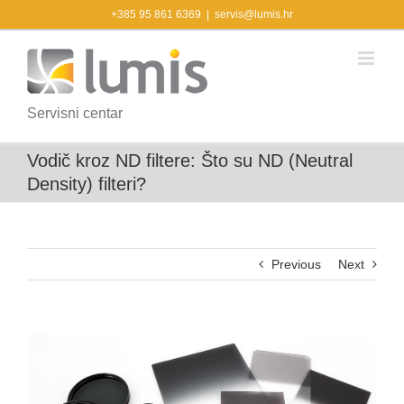
Skip
+385 95 861 6369
|
servis@lumis.hr
to
content
Servisni centar
Vodič kroz ND filtere: Što su ND (Neutral
Density) filteri?
Previous
Next
View
Larger
Image