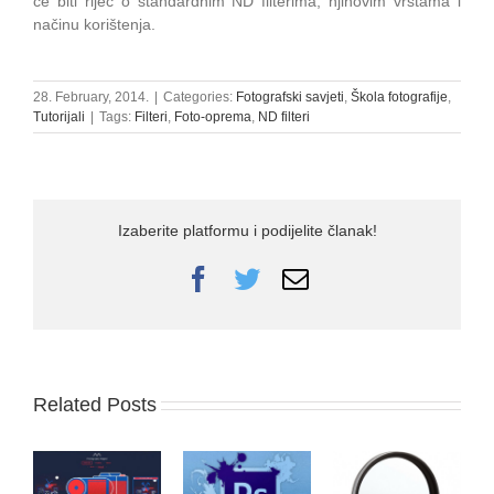
će biti riječ o standardnim ND filterima, njihovim vrstama i
načinu korištenja.
28. February, 2014.
|
Categories:
Fotografski savjeti
,
Škola fotografije
,
Tutorijali
|
Tags:
Filteri
,
Foto-oprema
,
ND filteri
Izaberite platformu i podijelite članak!
Facebook
Twitter
Email
Related Posts