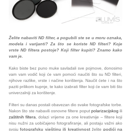
Želite nabaviti ND filter, a pogubili ste se u moru oznaka,
modela i varijanti? Za što se koriste ND filteri? Koje
vrste ND filtera postoje? Koji filter kupiti? Znamo kako
vam je.
Kako biste bez puno muke savladali sve pojmove, donosimo
vam vam vodič koji će vam pomoći naučiti što su ND filteri,
njihove razlike, vrste i načine korištenja. Naučit ćete i na što
paziti prilikom kupnje, te kako izabrati filter koji će vam biti što
univerzalniji za korištenje.
Filteri su danas postali obavezan dio svake fotografske torbe.
Nakon što ste nabavili osnovne filtere poput
polarizacijskog
ili
zaštitnih filtera
, dolazi vrijeme za one kreativnije – filtere koji
nisu nužni za uobičajeno fotografiranje, ali postaju važni ako
svoju
fotografsku vještinu ili kreativnost
želite
podići na