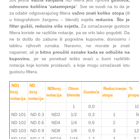
Još jedna
važna varijabla
ND filtera jest njihova
gustoća,
odnosno količina ‘zatamnjenja’
. Sve se svodi na to da je
za odabir odgovarajućeg filtera
važno znati koliko stopa
(ili
u fotografskom žargonu – blendi) svjetla
reducira
.
Što je
filter gušći, reducira više svjetla.
Za označavanje gustoće
filtera koriste se različite notacije, pa se vrlo lako pogubiti. Da
ne bi došlo do zabune ili pogrešne kupovine, donosimo i
tablicu njihovih oznaka. Naravno, ne morate je znati
napamet, ali je
bitno proučiti oznake kada se odlučite na
kupovinu
, jer se ponekad teško snaći u šumi različitih
notacija koje koriste prodavači, a koje mogu označavati istu
gustoću filtera.
ND1
ND
NDbroj
Otvor
Reduciranje
%
broj
.broj
Gustoća
notacija
blende
stopa
propu
notacija
notacija
1
0,0
1
ND 101
ND 0.3
ND2
1/2
0,3
1
5
ND 102
ND 0.6
ND4
1/4
0,6
2
2
ND 103
ND 0.9
ND8
1/8
0,9
3
12
ND 104
ND 1.2
ND16
1/16
1,2
4
6,