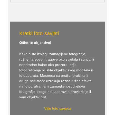
Kratki foto-savjeti
Očistite objektive!
Kako biste izbjegli zamagljene fotografije,
ružne flareove i tragove oko svjetala i sunca ili
neprirodne haloe oko prozora, prije
fotografiranja očistite objektiv svog mobitela ili
fotoaparata. Masnoća sa prstiju, prašina ili
druge nečistoće uzrokuju razne ružne efekte
na fotografijama ili zamagljenost dijelova
fotografije, stoga ne zaboravite provjeriti je li
vam objektiv čist.
Više foto savjeta