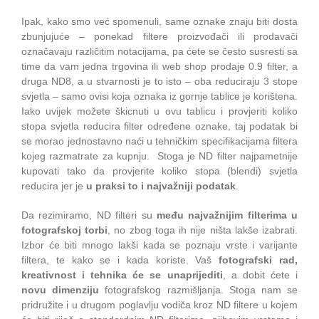
Ipak, kako smo već spomenuli, same oznake znaju biti dosta
zbunjujuće – ponekad filtere proizvođači ili prodavači
označavaju različitim notacijama, pa ćete se često susresti sa
time da vam jedna trgovina ili web shop prodaje 0.9 filter, a
druga ND8, a u stvarnosti je to isto – oba reduciraju 3 stope
svjetla – samo ovisi koja oznaka iz gornje tablice je korištena.
Iako uvijek možete škicnuti u ovu tablicu i provjeriti koliko
stopa svjetla reducira filter određene oznake, taj podatak bi
se morao jednostavno naći u tehničkim specifikacijama filtera
kojeg razmatrate za kupnju. Stoga je ND filter najpametnije
kupovati tako da provjerite koliko stopa (blendi) svjetla
reducira jer je
u praksi to i najvažniji podatak
.
Da rezimiramo, ND filteri su
među najvažnijim filterima u
fotografskoj torbi
, no zbog toga ih nije ništa lakše izabrati.
Izbor će biti mnogo lakši kada se poznaju vrste i varijante
filtera, te kako se i kada koriste. Vaš
fotografski rad,
kreativnost i tehnika će se unaprijediti
, a dobit ćete i
novu dimenziju
fotografskog razmišljanja. Stoga nam se
pridružite i u drugom poglavlju vodiča kroz ND filtere u kojem