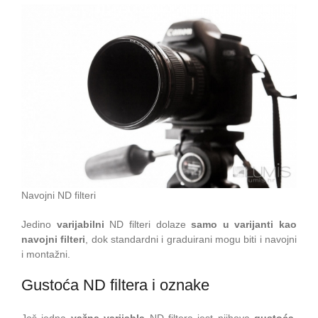
Navojni ND filteri
Jedino
varijabilni
ND filteri dolaze
samo u varijanti kao
navojni filteri
, dok standardni i graduirani mogu biti i navojni
i montažni.
Gustoća ND filtera i oznake