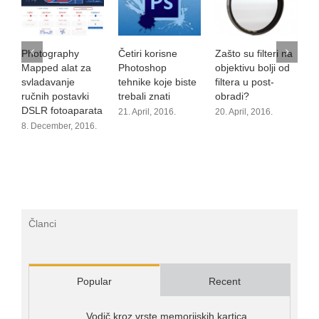
Photography
Četiri korisne
Zašto su filteri na
B
Mapped alat za
Photoshop
objektivu bolji od
N
svladavanje
tehnike koje biste
filtera u post-
v
ručnih postavki
trebali znati
obradi?
5.
DSLR fotoaparata
21. April, 2016.
20. April, 2016.
8. December, 2016.
Članci
Popular
Recent
Vodič kroz vrste memorijskih kartica