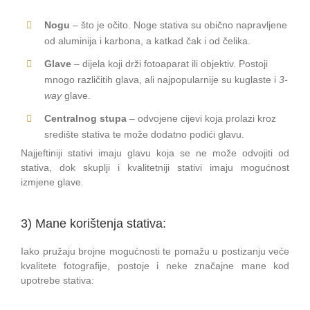
Nogu
– što je očito. Noge stativa su obično napravljene
od aluminija i karbona, a katkad čak i od čelika.
Glave
– dijela koji drži fotoaparat ili objektiv. Postoji
mnogo različitih glava, ali najpopularnije su kuglaste i
3-
way
glave.
Centralnog stupa
– odvojene cijevi koja prolazi kroz
središte stativa te može dodatno podići glavu.
Najjeftiniji stativi imaju glavu koja se ne može odvojiti od
stativa, dok skuplji i kvalitetniji stativi imaju mogućnost
izmjene glave.
3) Mane korištenja stativa:
Iako pružaju brojne mogućnosti te pomažu u postizanju veće
kvalitete fotografije, postoje i neke značajne mane kod
upotrebe stativa: