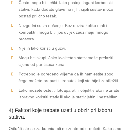
Često mogu biti teški. Iako postoje lagani karbonski
stativi, kada dodate glavu na njih, cijeli sustav može
postati prilično težak.
Nezgodni su za nošenje. Bez obzira koliko mali i
kompaktni mogu biti, još uvijek zauzimaju mnogo
prostora.
Nije ih lako koristi u gužvi.
Mogu biti skupi. Jako kvalitetan stativ može prelaziti
cijenu od par tisuća kuna.
Potrebno je određeno vrijeme da ih namjestite zbog
čega možete propustiti trenutak koji ste htjeli zabilježiti.
Lako možete oštetiti fotoaparat ili objektiv ako ne znate
ispravno koristiti stativ ili ako je stativ jeftin i nestabilan.
4) Faktori koje trebate uzeti u obzir pri izboru
stativa.
Odlučili ste se za kupnju, ali ne znate gdje početi. Kako smo