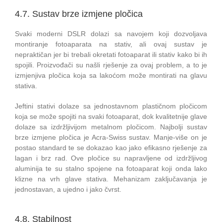
4.7. Sustav brze izmjene pločica
Svaki moderni DSLR dolazi sa navojem koji dozvoljava
montiranje fotoaparata na stativ, ali ovaj sustav je
nepraktičan jer bi trebali okretati fotoaparat ili stativ kako bi ih
spojili. Proizvođači su našli rješenje za ovaj problem, a to je
izmjenjiva pločica koja sa lakoćom može montirati na glavu
stativa.
Jeftini stativi dolaze sa jednostavnom plastičnom pločicom
koja se može spojiti na svaki fotoaparat, dok kvalitetnije glave
dolaze sa izdržljivijom metalnom pločicom. Najbolji sustav
brze izmjene pločica je Acra-Swiss sustav. Manje-više on je
postao standard te se dokazao kao jako efikasno rješenje za
lagan i brz rad. Ove pločice su napravljene od izdržljivog
aluminija te su stalno spojene na fotoaparat koji onda lako
klizne na vrh glave stativa. Mehanizam zaključavanja je
jednostavan, a ujedno i jako čvrst.
4.8. Stabilnost