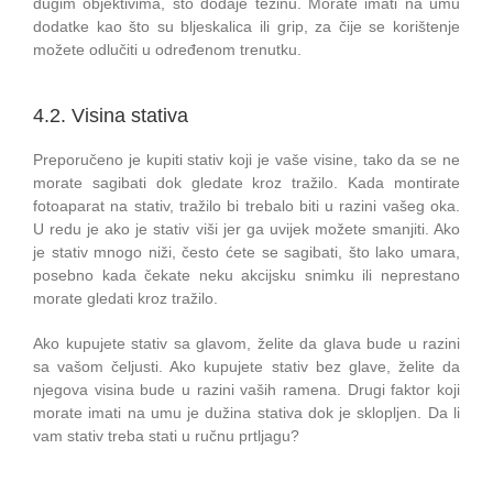
dugim objektivima, što dodaje težinu. Morate imati na umu
dodatke kao što su bljeskalica ili grip, za čije se korištenje
možete odlučiti u određenom trenutku.
4.2. Visina stativa
Preporučeno je kupiti stativ koji je vaše visine, tako da se ne
morate sagibati dok gledate kroz tražilo. Kada montirate
fotoaparat na stativ, tražilo bi trebalo biti u razini vašeg oka.
U redu je ako je stativ viši jer ga uvijek možete smanjiti. Ako
je stativ mnogo niži, često ćete se sagibati, što lako umara,
posebno kada čekate neku akcijsku snimku ili neprestano
morate gledati kroz tražilo.
Ako kupujete stativ sa glavom, želite da glava bude u razini
sa vašom čeljusti. Ako kupujete stativ bez glave, želite da
njegova visina bude u razini vaših ramena. Drugi faktor koji
morate imati na umu je dužina stativa dok je sklopljen. Da li
vam stativ treba stati u ručnu prtljagu?