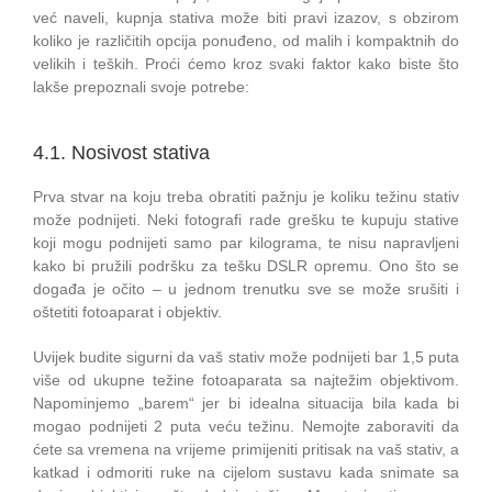
već naveli, kupnja stativa može biti pravi izazov, s obzirom
koliko je različitih opcija ponuđeno, od malih i kompaktnih do
velikih i teških. Proći ćemo kroz svaki faktor kako biste što
lakše prepoznali svoje potrebe:
4.1. Nosivost stativa
Prva stvar na koju treba obratiti pažnju je koliku težinu stativ
može podnijeti. Neki fotografi rade grešku te kupuju stative
koji mogu podnijeti samo par kilograma, te nisu napravljeni
kako bi pružili podršku za tešku DSLR opremu. Ono što se
događa je očito – u jednom trenutku sve se može srušiti i
oštetiti fotoaparat i objektiv.
Uvijek budite sigurni da vaš stativ može podnijeti bar 1,5 puta
više od ukupne težine fotoaparata sa najtežim objektivom.
Napominjemo „barem“ jer bi idealna situacija bila kada bi
mogao podnijeti 2 puta veću težinu. Nemojte zaboraviti da
ćete sa vremena na vrijeme primijeniti pritisak na vaš stativ, a
katkad i odmoriti ruke na cijelom sustavu kada snimate sa