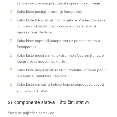
zahtijevaju iznimnu preciznost i oprezno kadriranje.
Kako biste postigli precizniju kompoziciju.
Kako biste fotografirali noćno nebo – Mjesec, zvijezde,
itd. ili mogli koristiti dostupno svjetlo za snimanje
pejzaža ili arhitekture.
Kako biste napravili autoportret uz pomoć timera u
fotoaparatu.
Kako biste mogli snimiti ekstremne
close-up
ili
macro
fotografije (cvijeće, insekti, itd.)
Kako biste mogli držati različitu dodatnu opremu poput
bljeskalica, reflektora, rasvjete…
Kako biste snimali iz kutova koje je nemoguće postići
snimanjem iz ruke.
2) Komponente stativa – što čini stativ?
Stativ se najčešće sastoji od: