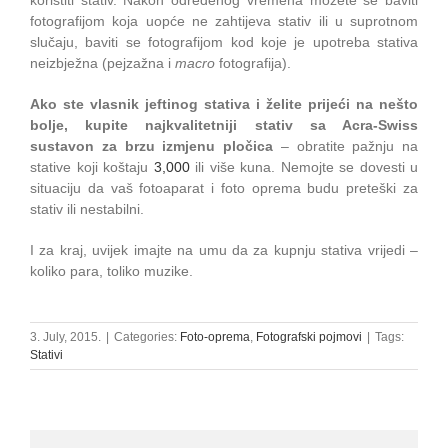
koristiti stativ. Nakon određenog vremena možete se baviti
fotografijom koja uopće ne zahtijeva stativ ili u suprotnom
slučaju, baviti se fotografijom kod koje je upotreba stativa
neizbježna (pejzažna i
macro
fotografija).
Ako ste vlasnik jeftinog stativa i želite prijeći na nešto
bolje, kupite najkvalitetniji stativ sa Acra-Swiss
sustavon za brzu izmjenu pločica
– obratite pažnju na
stative koji koštaju
3,000
ili više kuna. Nemojte se dovesti u
situaciju da vaš fotoaparat i foto oprema budu preteški za
stativ ili nestabilni.
I za kraj, uvijek imajte na umu da za kupnju stativa vrijedi –
koliko para, toliko muzike.
3. July, 2015.
|
Categories:
Foto-oprema
,
Fotografski pojmovi
|
Tags:
Stativi