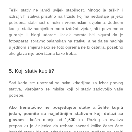
Teški stativ ne jamči uvijek stabilnost. Mnogo je teških i
izdržljivih stativa prisutno na tržištu kojima nedostaje prijeko
potrebna stabilnost u nekim vremenskim uvjetima. Jednom
kad je stativ namješten mora izdržati vjetar, ali i povremeno
guranje ili blagi udarac. Uvijek morate biti sigurni da je
fotoaparat ispravno balansiran na stativu, a ne da se naginje
u jednom smjeru kako se foto oprema ne bi oštetila, posebno
ako glava nije učvršćena kako treba.
5. Koji stativ kupiti?
Sad kada ste upoznati sa svim kriterijima za izbor pravog
stativa, vjerojatno se mislite koji bi stativ zadovoljio vaše
potrebe.
Ako trenutačno ne posjedujete stativ a želite kupiti
jedan, počnite sa najjeftinijim stativom koji dolazi sa
glavom
i košta manje od
1,500 kn
. Razlog za ovakvu
preporuku je činjenica da trebate saznati koliko često ćete