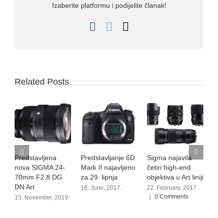
Izaberite platformu i podijelite članak!
Facebook
Twitter
Email
Related Posts
Predstavljena
Predstavljanje 6D
Sigma najavila
P
nova SIGMA 24-
Mark II najavljeno
četiri high-end
M
70mm F2.8 DG
za 29. lipnja
objektiva u Art liniji
W
DN Art
16. June, 2017.
22. February, 2017.
2
|
0 Comments
15. November, 2019.