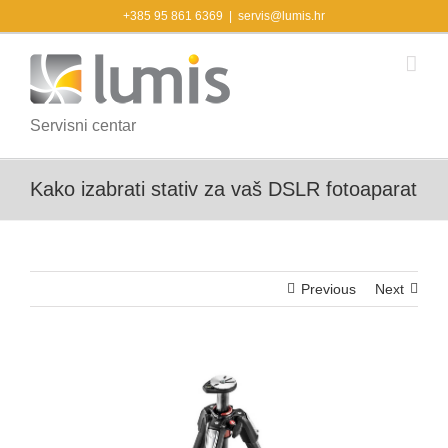
Skip
+385 95 861 6369
|
servis@lumis.hr
to
content
Servisni centar
Kako izabrati stativ za vaš DSLR fotoaparat
Previous
Next
View
Larger
Image