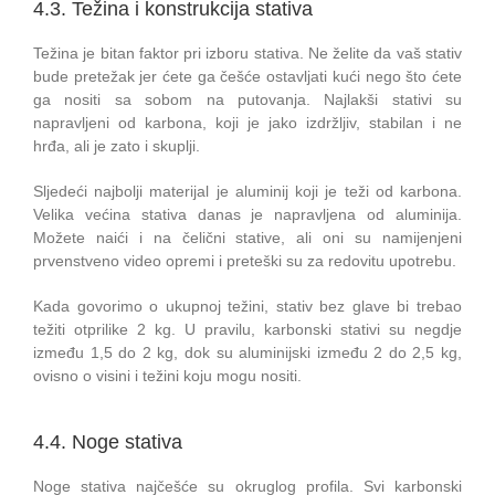
4.3. Težina i konstrukcija stativa
Težina je bitan faktor pri izboru stativa. Ne želite da vaš stativ
bude pretežak jer ćete ga češće ostavljati kući nego što ćete
ga nositi sa sobom na putovanja. Najlakši stativi su
napravljeni od karbona, koji je jako izdržljiv, stabilan i ne
hrđa, ali je zato i skuplji.
Sljedeći najbolji materijal je aluminij koji je teži od karbona.
Velika većina stativa danas je napravljena od aluminija.
Možete naići i na čelični stative, ali oni su namijenjeni
prvenstveno video opremi i preteški su za redovitu upotrebu.
Kada govorimo o ukupnoj težini, stativ bez glave bi trebao
težiti otprilike 2 kg. U pravilu, karbonski stativi su negdje
između 1,5 do 2 kg, dok su aluminijski između 2 do 2,5 kg,
ovisno o visini i težini koju mogu nositi.
4.4. Noge stativa
Noge stativa najčešće su okruglog profila. Svi karbonski