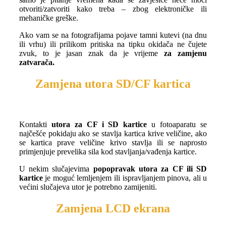
otvoriti/zatvoriti kako treba – zbog elektroničke ili
mehaničke greške.
Ako vam se na fotografijama pojave tamni kutevi (na dnu
ili vrhu) ili prilikom pritiska na tipku okidača ne čujete
zvuk, to je jasan znak da je vrijeme
za zamjenu
zatvarača.
Zamjena utora SD/CF kartica
Kontakti
utora za CF i SD kartice
u fotoaparatu se
najčešće pokidaju ako se stavlja kartica krive veličine, ako
se kartica prave veličine krivo stavlja ili se naprosto
primjenjuje prevelika sila kod stavljanja/vađenja kartice.
U nekim slučajevima
popopravak utora za CF ili SD
kartice
je moguć lemljenjem ili ispravljanjem pinova, ali u
većini slučajeva utor je potrebno zamijeniti.
Zamjena LCD ekrana