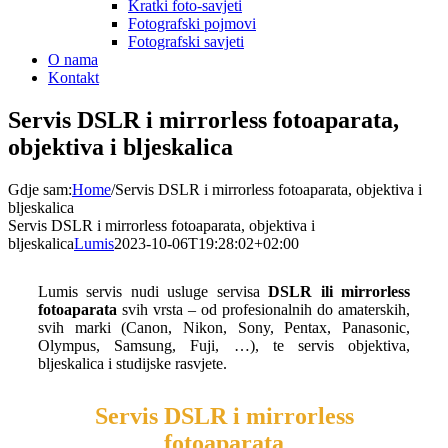
Kratki foto-savjeti
Fotografski pojmovi
Fotografski savjeti
O nama
Kontakt
Servis DSLR i mirrorless fotoaparata,
objektiva i bljeskalica
Gdje sam
:
Home
/
Servis DSLR i mirrorless fotoaparata, objektiva i
bljeskalica
Servis DSLR i mirrorless fotoaparata, objektiva i
bljeskalica
Lumis
2023-10-06T19:28:02+02:00
Lumis servis nudi usluge servisa
DSLR ili mirrorless
fotoaparata
svih vrsta – od profesionalnih do amaterskih,
svih marki (Canon, Nikon, Sony, Pentax, Panasonic,
Olympus, Samsung, Fuji, …), te servis objektiva,
bljeskalica i studijske rasvjete.
Servis DSLR i mirrorless
fotoaparata