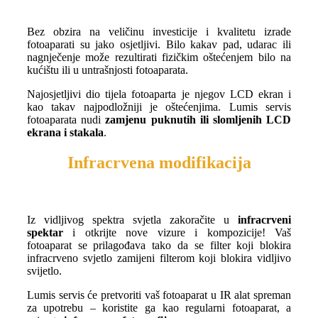
Bez obzira na veličinu investicije i kvalitetu izrade
fotoaparati su jako osjetljivi. Bilo kakav pad, udarac ili
nagnječenje može rezultirati fizičkim oštećenjem bilo na
kućištu ili u untrašnjosti fotoaparata.
Najosjetljivi dio tijela fotoaparta je njegov LCD ekran i
kao takav najpodložniji je oštećenjima. Lumis servis
fotoaparata nudi
zamjenu puknutih ili slomljenih LCD
ekrana i stakala
.
Infracrvena modifikacija
Iz vidljivog spektra svjetla zakoračite u
infracrveni
spektar
i otkrijte nove vizure i kompozicije! Vaš
fotoaparat se prilagođava tako da se filter koji blokira
infracrveno svjetlo zamijeni filterom koji blokira vidljivo
svijetlo.
Lumis servis će pretvoriti vaš fotoaparat u IR alat spreman
za upotrebu – koristite ga kao regularni fotoaparat, a