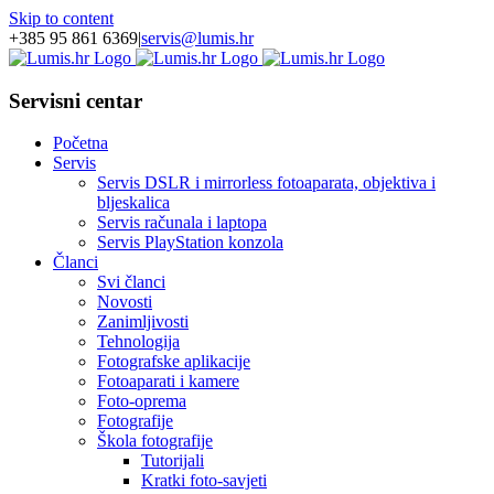
Skip to content
+385 95 861 6369
|
servis@lumis.hr
Servisni centar
Početna
Servis
Servis DSLR i mirrorless fotoaparata, objektiva i
bljeskalica
Servis računala i laptopa
Servis PlayStation konzola
Članci
Svi članci
Novosti
Zanimljivosti
Tehnologija
Fotografske aplikacije
Fotoaparati i kamere
Foto-oprema
Fotografije
Škola fotografije
Tutorijali
Kratki foto-savjeti