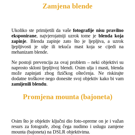
Zamjena blende
Ukoliko ste primijetili da vaše
fotografije nisu pravilno
eksponirane
, najvjerojatniji uzrok tome je
blenda koja
zapinje
. Blenda zapinje zato što je ljepljiva, a uzrok
ljepljivosti je ulje ili tekuća mast koja se cijedi na
mehanizam blende.
Ne postoji prevencija za ovaj problem – neki objektivi su
naprosto skloni ljepljivoj blendi. Osim ulja i masti, blenda
može zapinjati zbog fizičkog oštećenja. Ne riskirajte
dodatne troškove nego donesite svoj objektiv kako bi vam
zamijenili blendu
.
Promjena mounta (bajoneta)
Osim što je objektiv ključni dio foto-opreme on je i važan
resurs za fotografe, zbog čega nudimo i uslugu zamjene
mounta (bajoneta) na DSLR objektivima.