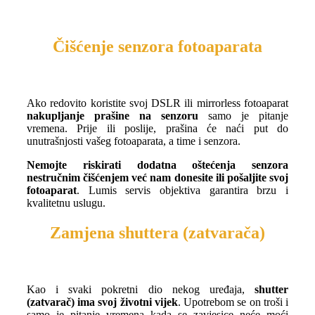
Čišćenje senzora fotoaparata
Ako redovito koristite svoj DSLR ili mirrorless fotoaparat
nakupljanje prašine na senzoru
samo je pitanje
vremena. Prije ili poslije, prašina će naći put do
unutrašnjosti vašeg fotoaparata, a time i senzora.
Nemojte riskirati dodatna oštećenja senzora
nestručnim čišćenjem već nam donesite ili pošaljite svoj
fotoaparat
. Lumis servis objektiva garantira brzu i
kvalitetnu uslugu.
Zamjena shuttera (zatvarača)
Kao i svaki pokretni dio nekog uređaja,
shutter
(zatvarač) ima svoj životni vijek
. Upotrebom se on troši i
samo je pitanje vremena kada se zavjesice neće moći