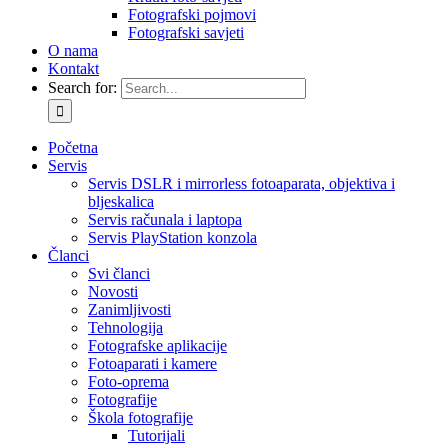
Fotografski pojmovi
Fotografski savjeti
O nama
Kontakt
Search for:
Početna
Servis
Servis DSLR i mirrorless fotoaparata, objektiva i
bljeskalica
Servis računala i laptopa
Servis PlayStation konzola
Članci
Svi članci
Novosti
Zanimljivosti
Tehnologija
Fotografske aplikacije
Fotoaparati i kamere
Foto-oprema
Fotografije
Škola fotografije
Tutorijali