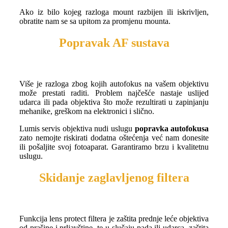
Ako iz bilo kojeg razloga mount razbijen ili iskrivljen,
obratite nam se sa upitom za promjenu mounta.
Popravak AF sustava
Više je razloga zbog kojih autofokus na vašem objektivu
može prestati raditi. Problem najčešće nastaje uslijed
udarca ili pada objektiva što može rezultirati u zapinjanju
mehanike, greškom na elektronici i slično.
Lumis servis objektiva nudi uslugu
popravka autofokusa
zato nemojte riskirati dodatna oštećenja već nam donesite
ili pošaljite svoj fotoaparat. Garantiramo brzu i kvalitetnu
uslugu.
Skidanje zaglavljenog filtera
Funkcija lens protect filtera je zaštita prednje leće objektiva
od prašine i prljavštine, te u slučaju pada ili udarca, zaštita