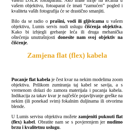
vašem DSLR fotoaparatu. Ako imate mrlje na lećama u
vašem objektivu, fotoaparat će imati “zamućen” pogled i
kvaliteta vaših fotografija će se drastično smanjiti.
Bilo da se radio o
prašini, vodi ili gljivicama
u vašem
objektivu, Lumis servis nudi uslugu
čišćenja objektiva
.
Kako bi izbjegli grebanje leća ili druga mehanička
oštećenja unutrašnjosti
donesite nam svoj objektiv na
čišćenje
.
Zamjena flat (flex) kabela
Pucanje flat kabela
je čest kvar na nekim modelima zoom
objektiva. Prilikom zumiranja taj kabel se savija, a s
vremenom dolazi do zamora materijala i pucanja kabela.
Indikacija za takav kvar je najčešće pojavljivanje greške na
nekim (ili ponekad svim) fokalnim duljinama ili otvorima
blende.
U Lumis servisu objektiva možete
zamjeniti puknuti flat
(flex) kabel
. Obratite nam se s povjerenjem jer
nudimo
brzu i kvalitetnu uslugu
.