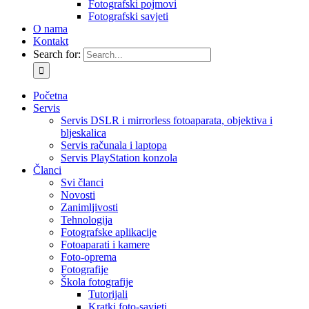
Fotografski pojmovi
Fotografski savjeti
O nama
Kontakt
Search for:
Početna
Servis
Servis DSLR i mirrorless fotoaparata, objektiva i
bljeskalica
Servis računala i laptopa
Servis PlayStation konzola
Članci
Svi članci
Novosti
Zanimljivosti
Tehnologija
Fotografske aplikacije
Fotoaparati i kamere
Foto-oprema
Fotografije
Škola fotografije
Tutorijali
Kratki foto-savjeti