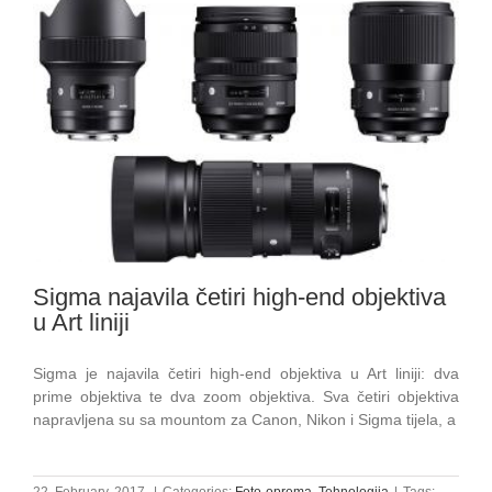
Sigma najavila četiri high-end objektiva
u Art liniji
Sigma je najavila četiri high-end objektiva u Art liniji: dva
prime objektiva te dva zoom objektiva. Sva četiri objektiva
napravljena su sa mountom za Canon, Nikon i Sigma tijela, a
22. February, 2017.
|
Categories:
Foto-oprema
,
Tehnologija
|
Tags: