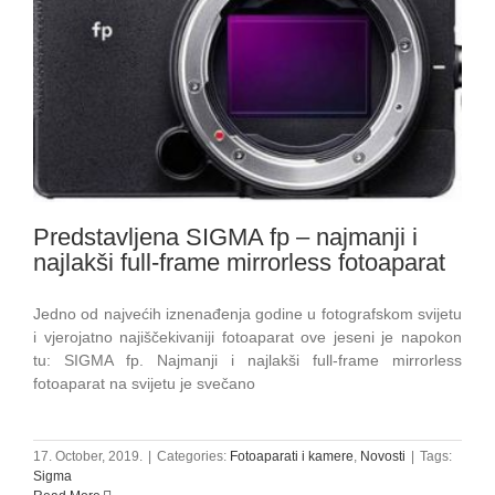
Predstavljena SIGMA fp – najmanji i
najlakši full-frame mirrorless fotoaparat
Jedno od najvećih iznenađenja godine u fotografskom svijetu
i vjerojatno najiščekivaniji fotoaparat ove jeseni je napokon
tu: SIGMA fp. Najmanji i najlakši full-frame mirrorless
fotoaparat na svijetu je svečano
17. October, 2019.
|
Categories:
Fotoaparati i kamere
,
Novosti
|
Tags:
Sigma