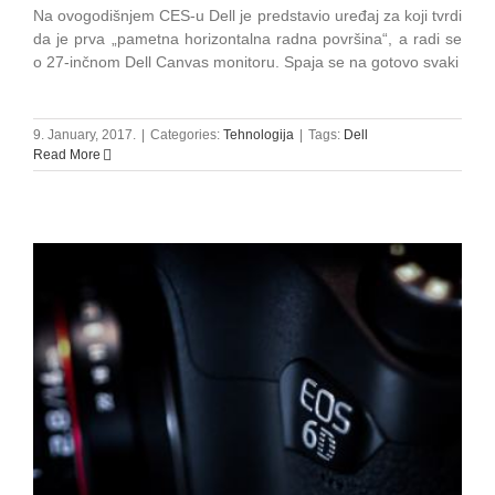
Na ovogodišnjem CES-u Dell je predstavio uređaj za koji tvrdi
da je prva „pametna horizontalna radna površina“, a radi se
o 27-inčnom Dell Canvas monitoru. Spaja se na gotovo svaki
9. January, 2017.
|
Categories:
Tehnologija
|
Tags:
Dell
Read More