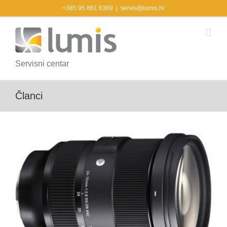
Skip
+385 95 861 6369
|
servis@lumis.hr
to
content
Servisni centar
Članci