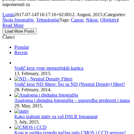
napomenuti za
Lumis
2017-07-14T16:17:16+02:00
12. August, 2015.
|
Categories:
Škola fotografije
,
Tehnologija
|
Tags:
Canon
,
Nikon
,
Objektivi
|
Read More
Load More Posts
Članci
Popular
Recent
Vodič kroz vrste memorijskih kartica
13. February, 2015.
Vodič kroz ND filtere: Što su ND (Neutral Density) filteri?
28. February, 2014.
Analogna i digitalna fotografija – usporedba prednosti i mana
29. May, 2015.
Kako izabrati stativ za vaš DSLR fotoaparat
3. July, 2015.
Koja je razlika između načina rada CMOS i CCD senzora?