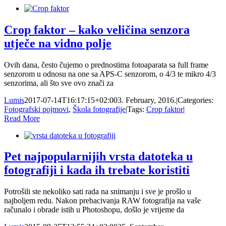
Crop faktor – kako veličina senzora
utječe na vidno polje
Ovih dana, često čujemo o prednostima fotoaparata sa full frame
senzorom u odnosu na one sa APS-C senzorom, o 4/3 te mikro 4/3
senzorima, ali što sve ovo znači za
Lumis
2017-07-14T16:17:15+02:00
3. February, 2016.
|
Categories:
Fotografski pojmovi
,
Škola fotografije
|
Tags:
Crop faktor
|
Read More
Pet najpopularnijih vrsta datoteka u
fotografiji i kada ih trebate koristiti
Potrošili ste nekoliko sati rada na snimanju i sve je prošlo u
najboljem redu. Nakon prebacivanja RAW fotografija na vaše
računalo i obrade istih u Photoshopu, došlo je vrijeme da