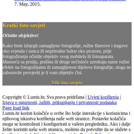
7. May, 2015.
Kratki foto-savjeti
Očistite objektive!
Kako biste izbjegli zamagljene fotografije, ružne flareove i tragove
oko svjetala i sunca ili neprirodne haloe oko prozora, prije
fotografiranja očistite objektiv svog mobitela ili fotoaparata.
Masnoća sa prstiju, prašina ili druge nečistoće uzrokuju razne ružne
efekte na fotografijama ili zamagljenost dijelova fotografije, stoga ne
zaboravite provjeriti je li vam objektiv čist.
Više foto savjeta
Copyright © Lumis.hr, Sva prava pridržana |
Uvjeti korištenja
|
Izjava o sigurnosti, zaštiti, prikupljanju i privatnosti podataka
Page load link
Lumis.hr koristi kolačiće u svrhe što bolje interakcije s korisnicima i
njihovog iskustva korištenja naše web stranice. Postavke kolačića
mogu se kontrolirati i konfigurirati u vašem pregledniku. Ako i dalje
želite koristiti našu web stranicu, molimo da potvrdite da se slažete s