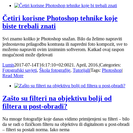
Četiri korisne Photoshop tehnike koje
biste trebali znati
Svi znamo koliko je Photoshop snažan. Bilo da želimo napraviti
jednostavnu prilagodbu kontrasta ili napredni foto kompozit, sve to
možemo napraviti ovim iznimnim softverom. Katkad ovaj raspon
mogućnosti može djelovati
Lumis
2017-07-14T16:17:10+02:00
21. April, 2016.
|
Categories:
Fotografski savjeti
,
Škola fotografije
,
Tutorijali
|
Tags:
Photoshop
|
Read More
Zašto su filteri na objektivu bolji od
filtera u post-obradi?
Na mnoge fotografije koje danas vidimo primijenjeni su filteri – bilo
da se radi o fizičkom filteru na objektivu ili digitalnom u post-obradi
– filteri su postali norma. Iako nema