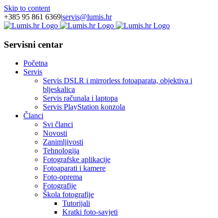
Skip to content
+385 95 861 6369
|
servis@lumis.hr
Servisni centar
Početna
Servis
Servis DSLR i mirrorless fotoaparata, objektiva i
bljeskalica
Servis računala i laptopa
Servis PlayStation konzola
Članci
Svi članci
Novosti
Zanimljivosti
Tehnologija
Fotografske aplikacije
Fotoaparati i kamere
Foto-oprema
Fotografije
Škola fotografije
Tutorijali
Kratki foto-savjeti