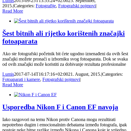
Lumis
2015-09-25T13:55:24+02:00
25. September,
2015.
|
Categories:
Fotografije
,
Fotografski pojmovi
|
Read More
Šest bitnih ali rijetko korištenih značajki
fotoaparata
Ako ste fotografski početnik bit ćete ugodno iznenađeni da ovih šest
značajki možete pronaći u izborniku svog fotoaparata. Dok se svaka
od ovih značajki može koristiti za dobivanje rezultata profesionalne
Lumis
2017-07-14T16:17:16+02:00
21. August, 2015.
|
Categories:
Fotoaparati i kamere
,
Fotografski pojmovi
|
Read More
Usporedba Nikon F i Canon EF navoja
Iako razgovori na temu Nikon protiv Canona mogu rezultirati
nepotrebno dugim i emocionalnim debatama između fotografa, ipak
postoje neke bitne razlike između Nikona i Canona koje je vrijedno