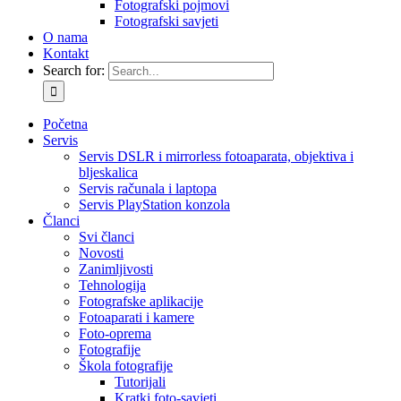
Fotografski pojmovi
Fotografski savjeti
O nama
Kontakt
Search for:
Početna
Servis
Servis DSLR i mirrorless fotoaparata, objektiva i
bljeskalica
Servis računala i laptopa
Servis PlayStation konzola
Članci
Svi članci
Novosti
Zanimljivosti
Tehnologija
Fotografske aplikacije
Fotoaparati i kamere
Foto-oprema
Fotografije
Škola fotografije
Tutorijali
Kratki foto-savjeti