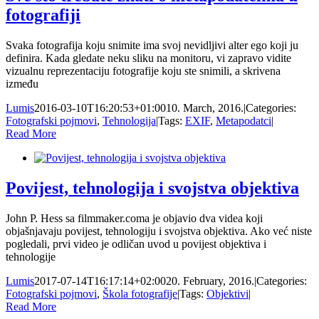
fotografiji
Svaka fotografija koju snimite ima svoj nevidljivi alter ego koji ju
definira. Kada gledate neku sliku na monitoru, vi zapravo vidite
vizualnu reprezentaciju fotografije koju ste snimili, a skrivena
između
Lumis
2016-03-10T16:20:53+01:00
10. March, 2016.
|
Categories:
Fotografski pojmovi
,
Tehnologija
|
Tags:
EXIF
,
Metapodatci
|
Read More
Povijest, tehnologija i svojstva objektiva
John P. Hess sa filmmaker.coma je objavio dva videa koji
objašnjavaju povijest, tehnologiju i svojstva objektiva. Ako već niste
pogledali, prvi video je odličan uvod u povijest objektiva i
tehnologije
Lumis
2017-07-14T16:17:14+02:00
20. February, 2016.
|
Categories:
Fotografski pojmovi
,
Škola fotografije
|
Tags:
Objektivi
|
Read More