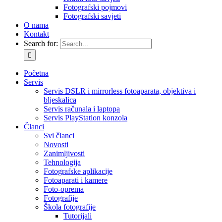
Fotografski pojmovi
Fotografski savjeti
O nama
Kontakt
Search for:
Početna
Servis
Servis DSLR i mirrorless fotoaparata, objektiva i
bljeskalica
Servis računala i laptopa
Servis PlayStation konzola
Članci
Svi članci
Novosti
Zanimljivosti
Tehnologija
Fotografske aplikacije
Fotoaparati i kamere
Foto-oprema
Fotografije
Škola fotografije
Tutorijali