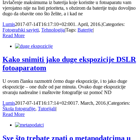
Izvlačenje maksimuma iz baterija koje koristite u fotoaparatu vam
vjerojatno nije na listi prioriteta, s obzirom da baterije traju dovoljno
dugo da obavite ono što želite, a i kad ne
Lumis
2017-07-14T16:17:10+02:00
1. April, 2016.
|
Categories:
Fotografski savjeti
,
Tehnologija
|
Tags:
Baterije
|
Read More
Kako snimiti jako duge ekspozicije DSLR
fotoaparatom
U ovom članku razmotrit ćemo duge ekspozicije, i to jako duge
ekspozicije – one duže od par minuta. Ovako duge ekspozicije
stvaraju nadrealne i maštovite fotografije uz pomoć ND
Lumis
2017-07-14T16:17:14+02:00
17. March, 2016.
|
Categories:
Škola fotografije
,
Tutorijali
|
Read More
Sve što trebate znati o metapodatcima u