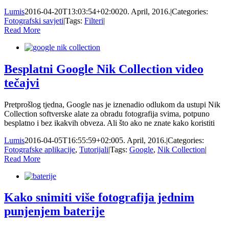
Lumis
2016-04-20T13:03:54+02:00
20. April, 2016.
|
Categories:
Fotografski savjeti
|
Tags:
Filteri
|
Read More
Besplatni Google Nik Collection video
tečajvi
Pretprošlog tjedna, Google nas je iznenadio odlukom da ustupi Nik
Collection softverske alate za obradu fotografija svima, potpuno
besplatno i bez ikakvih obveza. Ali što ako ne znate kako koristiti
Lumis
2016-04-05T16:55:59+02:00
5. April, 2016.
|
Categories:
Fotografske aplikacije
,
Tutorijali
|
Tags:
Google
,
Nik Collection
|
Read More
Kako snimiti više fotografija jednim
punjenjem baterije