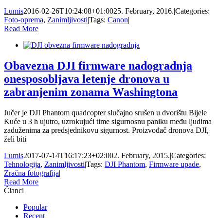
Lumis
2016-02-26T10:24:08+01:00
25. February, 2016.
|
Categories:
Foto-oprema
,
Zanimljivosti
|
Tags:
Canon
|
Read More
Obavezna DJI firmware nadogradnja
onesposobljava letenje dronova u
zabranjenim zonama Washingtona
Jučer je DJI Phantom quadcopter slučajno srušen u dvorištu Bijele
Kuće u 3 h ujutro, uzrokujući time sigurnosnu paniku među ljudima
zaduženima za predsjednikovu sigurnost. Proizvođač dronova DJI,
želi biti
Lumis
2017-07-14T16:17:23+02:00
2. February, 2015.
|
Categories:
Tehnologija
,
Zanimljivosti
|
Tags:
DJI Phantom
,
Firmware upade
,
Zračna fotografija
|
Read More
Članci
Popular
Recent