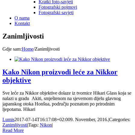
Kratki foto-savjeti
Fotografski pojmovi
Fotografski savjeti
O nama
Kontakt
Zanimljivosti
Gdje sam
:
Home
/
Zanimljivosti
Kako Nikon proizvodi leće za Nikkor
objektive
Sve leće za Nikkor objektive dolaze iz tvornice Hikari Glass koja se
nalazi u gradu Akiti, smještenom na sjevernom dijelu glavnog
japanskog otoka Honšua, području poznatom po prirodnim
ljepotama. Hikari
Lumis
2017-07-14T16:17:08+02:00
9. November, 2016.
|
Categories:
Zanimljivosti
|
Tags:
Nikon
|
Read More