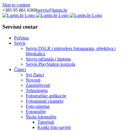
Skip to content
+385 95 861 6369
|
servis@lumis.hr
Servisni centar
Početna
Servis
Servis DSLR i mirrorless fotoaparata, objektiva i
bljeskalica
Servis računala i laptopa
Servis PlayStation konzola
Članci
Svi članci
Novosti
Zanimljivosti
Tehnologija
Fotografske aplikacije
Fotoaparati i kamere
Foto-oprema
Fotografije
Škola fotografije
Tutorijali
Kratki foto-savjeti