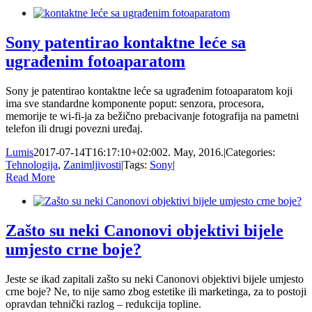
Sony patentirao kontaktne leće sa
ugrađenim fotoaparatom
Sony je patentirao kontaktne leće sa ugrađenim fotoaparatom koji
ima sve standardne komponente poput: senzora, procesora,
memorije te wi-fi-ja za bežično prebacivanje fotografija na pametni
telefon ili drugi povezni uređaj.
Lumis
2017-07-14T16:17:10+02:00
2. May, 2016.
|
Categories:
Tehnologija
,
Zanimljivosti
|
Tags:
Sony
|
Read More
Zašto su neki Canonovi objektivi bijele
umjesto crne boje?
Jeste se ikad zapitali zašto su neki Canonovi objektivi bijele umjesto
crne boje? Ne, to nije samo zbog estetike ili marketinga, za to postoji
opravdan tehnički razlog – redukcija topline.