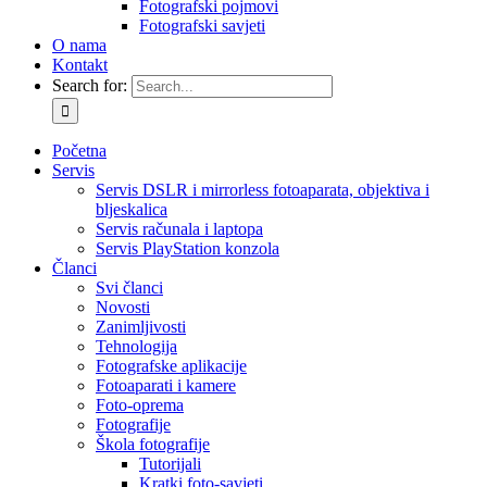
Fotografski pojmovi
Fotografski savjeti
O nama
Kontakt
Search for:
Početna
Servis
Servis DSLR i mirrorless fotoaparata, objektiva i
bljeskalica
Servis računala i laptopa
Servis PlayStation konzola
Članci
Svi članci
Novosti
Zanimljivosti
Tehnologija
Fotografske aplikacije
Fotoaparati i kamere
Foto-oprema
Fotografije
Škola fotografije
Tutorijali
Kratki foto-savjeti