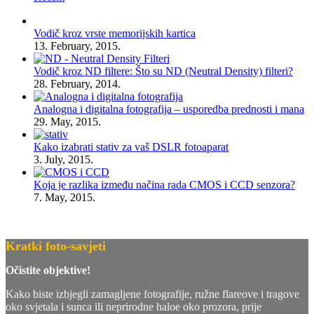
Vodič kroz vrste memorijskih kartica
13. February, 2015.
Vodič kroz ND filtere: Što su ND (Neutral Density) filteri?
28. February, 2014.
Analogna i digitalna fotografija – usporedba prednosti i mana
29. May, 2015.
Kako izabrati stativ za vaš DSLR fotoaparat
3. July, 2015.
Koja je razlika između načina rada CMOS i CCD senzora?
7. May, 2015.
Kratki foto-savjeti
Očistite objektive!
Kako biste izbjegli zamagljene fotografije, ružne flareove i tragove
oko svjetala i sunca ili neprirodne haloe oko prozora, prije