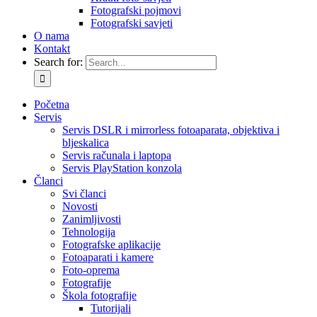
Fotografski pojmovi
Fotografski savjeti
O nama
Kontakt
Search for:
Početna
Servis
Servis DSLR i mirrorless fotoaparata, objektiva i
bljeskalica
Servis računala i laptopa
Servis PlayStation konzola
Članci
Svi članci
Novosti
Zanimljivosti
Tehnologija
Fotografske aplikacije
Fotoaparati i kamere
Foto-oprema
Fotografije
Škola fotografije
Tutorijali