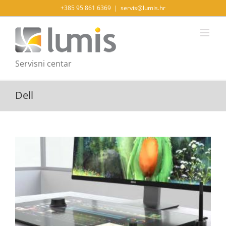
Skip
+385 95 861 6369
|
servis@lumis.hr
to
content
Servisni centar
Dell