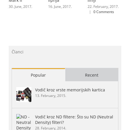
Mark II
lipnja
liniji
r
30. June, 2017.
16. June, 2017.
22. February, 2017.
9
|
0 Comments
Članci
Popular
Recent
Vodič kroz vrste memorijskih kartica
13. February, 2015.
Vodič kroz ND filtere: Što su ND (Neutral
Density) filteri?
28. February, 2014.