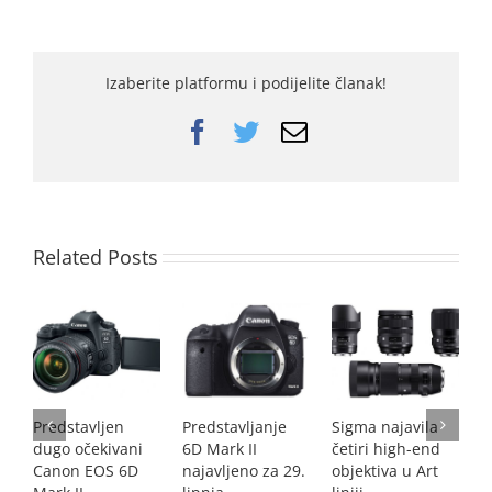
Izaberite platformu i podijelite članak!
Facebook
Twitter
Email
Related Posts
Predstavljen
Predstavljanje
Sigma najavila
D
dugo očekivani
6D Mark II
četiri high-end
p
Canon EOS 6D
najavljeno za 29.
objektiva u Art
h