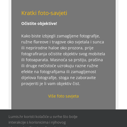
Kratki foto-savjeti
Očistite objektive!
Kako biste izbjegli zamagljene fotografije,
ružne flareove i tragove oko svjetala i sunca
ili neprirodne haloe oko prozora, prije
fotografiranja očistite objektiv svog mobitela
ili fotoaparata. Masnoća sa prstiju, prašina
ili druge nečistoće uzrokuju razne ružne
efekte na fotografijama ili zamagljenost
dijelova fotografije, stoga ne zaboravite
provjeriti je li vam objektiv čist.
Više foto savjeta
Lumis.hr koristi kolačiće u svrhe što bolje
interakcije s korisnicima i njihovog