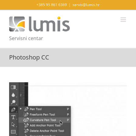
Skip
+385 95 861 6369
|
servis@lumis.hr
to
content
Servisni centar
Photoshop CC