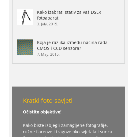
Kako izabrati stativ za vaš DSLR
fotoaparat
3. July, 2015.
Koja je razlika između načina rada
CMOS i CCD senzora?
7. May, 2015.
Kratki foto-savjeti
Očistite objektive!
Kako biste izbjegli zamagljene fotografije,
ružne flareove i tragove oko svjetala i sunca