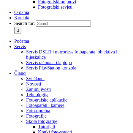
Fotografski pojmovi
Fotografski savjeti
O nama
Kontakt
Search for:
Početna
Servis
Servis DSLR i mirrorless fotoaparata, objektiva i
bljeskalica
Servis računala i laptopa
Servis PlayStation konzola
Članci
Svi članci
Novosti
Zanimljivosti
Tehnologija
Fotografske aplikacije
Fotoaparati i kamere
Foto-oprema
Fotografije
Škola fotografije
Tutorijali
Kratki foto-savjeti