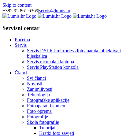
Skip to content
+385 95 861 6369
|
servis@lumis.hr
Servisni centar
Početna
Servis
Servis DSLR i mirrorless fotoaparata, objektiva i
bljeskalica
Servis računala i laptopa
Servis PlayStation konzola
Članci
Svi članci
Novosti
Zanimljivosti
Tehnologija
Fotografske aplikacije
Fotoaparati i kamere
Foto-oprema
Fotografije
Škola fotografije
Tutorijali
Kratki foto-savjeti