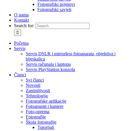
Fotografski pojmovi
Fotografski savjeti
O nama
Kontakt
Search for:
Početna
Servis
Servis DSLR i mirrorless fotoaparata, objektiva i
bljeskalica
Servis računala i laptopa
Servis PlayStation konzola
Članci
Svi članci
Novosti
Zanimljivosti
Tehnologija
Fotografske aplikacije
Fotoaparati i kamere
Foto-oprema
Fotografije
Škola fotografije
Tutorijali