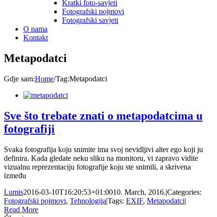
Kratki foto-savjeti
Fotografski pojmovi
Fotografski savjeti
O nama
Kontakt
Metapodatci
Gdje sam
:
Home
/
Tag:
Metapodatci
Sve što trebate znati o metapodatcima u
fotografiji
Svaka fotografija koju snimite ima svoj nevidljivi alter ego koji ju
definira. Kada gledate neku sliku na monitoru, vi zapravo vidite
vizualnu reprezentaciju fotografije koju ste snimili, a skrivena
između
Lumis
2016-03-10T16:20:53+01:00
10. March, 2016.
|
Categories:
Fotografski pojmovi
,
Tehnologija
|
Tags:
EXIF
,
Metapodatci
|
Read More