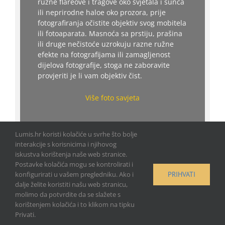
ružne flareove i tragove oko svjetala i sunca
ili neprirodne haloe oko prozora, prije
fotografiranja očistite objektiv svog mobitela
ili fotoaparata. Masnoća sa prstiju, prašina
ili druge nečistoće uzrokuju razne ružne
efekte na fotografijama ili zamagljenost
dijelova fotografije, stoga ne zaboravite
provjeriti je li vam objektiv čist.
Više foto savjeta
Lumis.hr koristi kolačiće u svrhe što bolje
interakcije s korisnicima i njihovog
iskustva korištenja naše web stranice.
Postavke kolačića mogu se kontrolirati i
PRIHVATI
konfigurirati u vašem pregledniku. Ako i
dalje želite koristiti našu web stranicu,
molimo da potvrdite da se slažete s
Copyright © Lumis.hr, Sva prava pridržana |
Uvjeti korištenja
|
Izjava
korištenjem kolačića i to klikom na tipku
o sigurnosti, zaštiti, prikupljanju i privatnosti podataka
Privati.