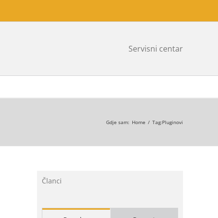
Servisni centar
Gdje sam
:
Home
/
Tag:
Pluginovi
Članci