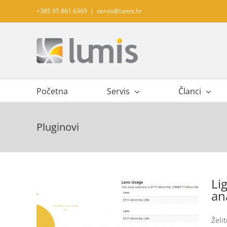
Skip
+385 95 861 6369
|
servis@lumis.hr
to
content
Početna
Servis
Članci
Pluginovi
Li
an
Želi