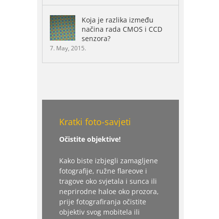
Koja je razlika između
načina rada CMOS i CCD
senzora?
7. May, 2015.
Kratki foto-savjeti
Očistite objektive!
Kako biste izbjegli zamagljene
fotografije, ružne flareove i
tragove oko svjetala i sunca ili
neprirodne haloe oko prozora,
prije fotografiranja očistite
objektiv svog mobitela ili