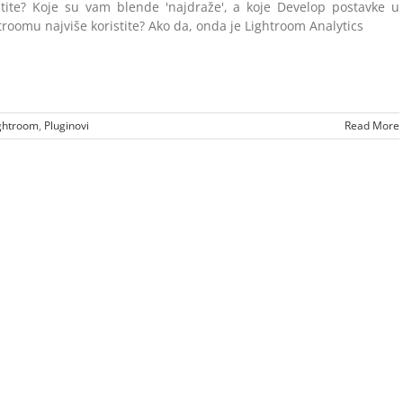
stite? Koje su vam blende 'najdraže', a koje Develop postavke u
troomu najviše koristite? Ako da, onda je Lightroom Analytics
ghtroom
,
Pluginovi
Read More