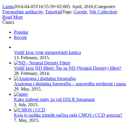
Lumis
2016-04-05T16:55:59+02:00
5. April, 2016.
|
Categories:
Fotografske aplikacije
,
Tutorijali
|
Tags:
Google
,
Nik Collection
|
Read More
Članci
Popular
Recent
Vodič kroz vrste memorijskih kartica
13. February, 2015.
Vodič kroz ND filtere: Što su ND (Neutral Density) filteri?
28. February, 2014.
Analogna i digitalna fotografija – usporedba prednosti i mana
29. May, 2015.
Kako izabrati stativ za vaš DSLR fotoaparat
3. July, 2015.
Koja je razlika između načina rada CMOS i CCD senzora?
7. May, 2015.