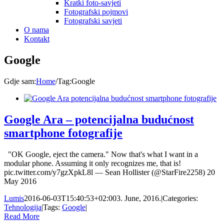
Kratki foto-savjeti
Fotografski pojmovi
Fotografski savjeti
O nama
Kontakt
Google
Gdje sam
:
Home
/
Tag:
Google
Google Ara – potencijalna budućnost
smartphone fotografije
"OK Google, eject the camera." Now that's what I want in a
modular phone. Assuming it only recognizes me, that is!
pic.twitter.com/y7gzXpkL8l — Sean Hollister (@StarFire2258) 20
May 2016
Lumis
2016-06-03T15:40:53+02:00
3. June, 2016.
|
Categories:
Tehnologija
|
Tags:
Google
|
Read More