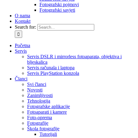
Fotografski pojmovi
Fotografski savjeti
O nama
Kontakt
Search for:
Početna
Servis
Servis DSLR i mirrorless fotoaparata, objektiva i
bljeskalica
Servis računala i laptopa
Servis PlayStation konzola
Članci
Svi članci
Novosti
Zanimljivosti
Tehnologija
Fotografske aplikacije
Fotoaparati i kamere
Foto-oprema
Fotografije
Škola fotografije
Tutorijali