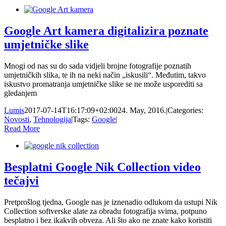
Google Art kamera digitalizira poznate
umjetničke slike
Mnogi od nas su do sada vidjeli brojne fotografije poznatih
umjetničkih slika, te ih na neki način „iskusili“. Međutim, takvo
iskustvo promatranja umjetničke slike se ne može usporediti sa
gledanjem
Lumis
2017-07-14T16:17:09+02:00
24. May, 2016.
|
Categories:
Novosti
,
Tehnologija
|
Tags:
Google
|
Read More
Besplatni Google Nik Collection video
tečajvi
Pretprošlog tjedna, Google nas je iznenadio odlukom da ustupi Nik
Collection softverske alate za obradu fotografija svima, potpuno
besplatno i bez ikakvih obveza. Ali što ako ne znate kako koristiti