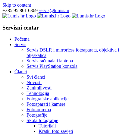
Skip to content
+385 95 861 6369
|
servis@lumis.hr
Servisni centar
Početna
Servis
Servis DSLR i mirrorless fotoaparata, objektiva i
bljeskalica
Servis računala i laptopa
Servis PlayStation konzola
Članci
Svi članci
Novosti
Zanimljivosti
Tehnologija
Fotografske aplikacije
Fotoaparati i kamere
Foto-oprema
Fotografije
Škola fotografije
Tutorijali
Kratki foto-savjeti