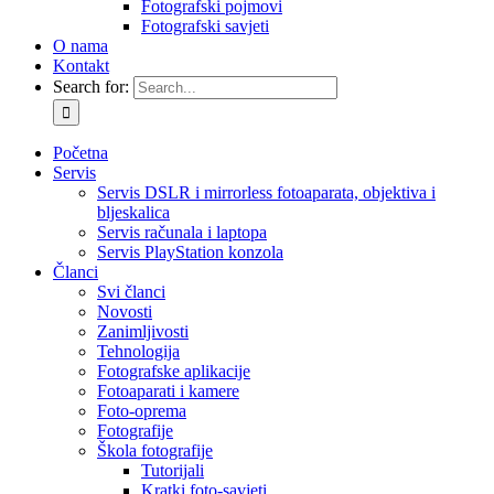
Fotografski pojmovi
Fotografski savjeti
O nama
Kontakt
Search for:
Početna
Servis
Servis DSLR i mirrorless fotoaparata, objektiva i
bljeskalica
Servis računala i laptopa
Servis PlayStation konzola
Članci
Svi članci
Novosti
Zanimljivosti
Tehnologija
Fotografske aplikacije
Fotoaparati i kamere
Foto-oprema
Fotografije
Škola fotografije
Tutorijali
Kratki foto-savjeti