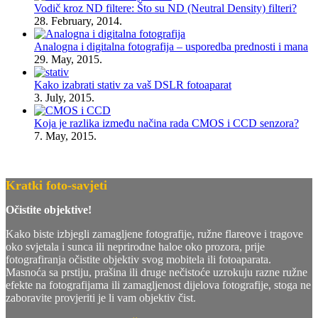
Vodič kroz ND filtere: Što su ND (Neutral Density) filteri?
28. February, 2014.
Analogna i digitalna fotografija – usporedba prednosti i mana
29. May, 2015.
Kako izabrati stativ za vaš DSLR fotoaparat
3. July, 2015.
Koja je razlika između načina rada CMOS i CCD senzora?
7. May, 2015.
Kratki foto-savjeti
Očistite objektive!
Kako biste izbjegli zamagljene fotografije, ružne flareove i tragove
oko svjetala i sunca ili neprirodne haloe oko prozora, prije
fotografiranja očistite objektiv svog mobitela ili fotoaparata.
Masnoća sa prstiju, prašina ili druge nečistoće uzrokuju razne ružne
efekte na fotografijama ili zamagljenost dijelova fotografije, stoga ne
zaboravite provjeriti je li vam objektiv čist.