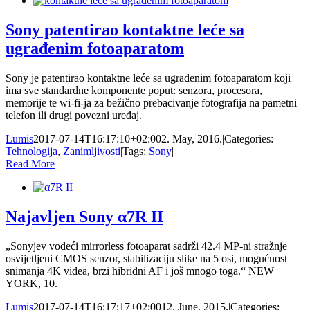
Sony patentirao kontaktne leće sa
ugrađenim fotoaparatom
Sony je patentirao kontaktne leće sa ugrađenim fotoaparatom koji
ima sve standardne komponente poput: senzora, procesora,
memorije te wi-fi-ja za bežično prebacivanje fotografija na pametni
telefon ili drugi povezni uređaj.
Lumis
2017-07-14T16:17:10+02:00
2. May, 2016.
|
Categories:
Tehnologija
,
Zanimljivosti
|
Tags:
Sony
|
Read More
Najavljen Sony α7R II
„Sonyjev vodeći mirrorless fotoaparat sadrži 42.4 MP-ni stražnje
osvijetljeni CMOS senzor, stabilizaciju slike na 5 osi, mogućnost
snimanja 4K videa, brzi hibridni AF i još mnogo toga.“ NEW
YORK, 10.
Lumis
2017-07-14T16:17:17+02:00
12. June, 2015.
|
Categories: