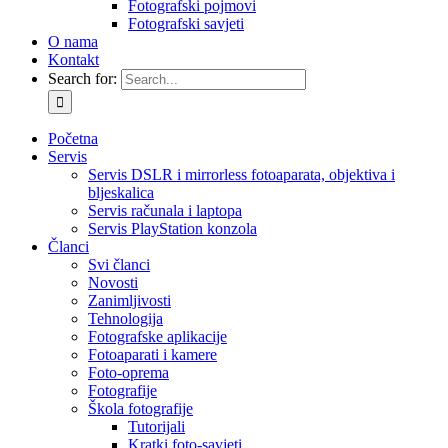
Fotografski pojmovi
Fotografski savjeti
O nama
Kontakt
Search for:
Početna
Servis
Servis DSLR i mirrorless fotoaparata, objektiva i
bljeskalica
Servis računala i laptopa
Servis PlayStation konzola
Članci
Svi članci
Novosti
Zanimljivosti
Tehnologija
Fotografske aplikacije
Fotoaparati i kamere
Foto-oprema
Fotografije
Škola fotografije
Tutorijali
Kratki foto-savjeti