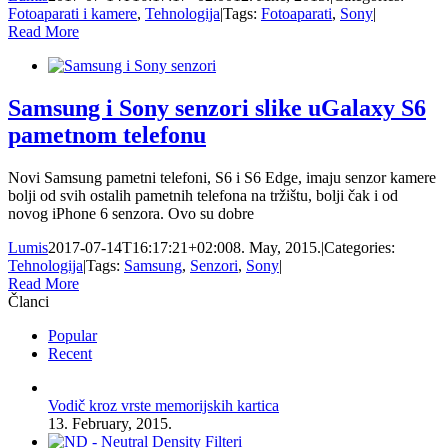
Fotoaparati i kamere
,
Tehnologija
|
Tags:
Fotoaparati
,
Sony
|
Read More
Samsung i Sony senzori slike uGalaxy S6
pametnom telefonu
Novi Samsung pametni telefoni, S6 i S6 Edge, imaju senzor kamere
bolji od svih ostalih pametnih telefona na tržištu, bolji čak i od
novog iPhone 6 senzora. Ovo su dobre
Lumis
2017-07-14T16:17:21+02:00
8. May, 2015.
|
Categories:
Tehnologija
|
Tags:
Samsung
,
Senzori
,
Sony
|
Read More
Članci
Popular
Recent
Vodič kroz vrste memorijskih kartica
13. February, 2015.