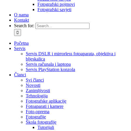
Fotografski pojmovi
Fotografski savjeti
O nama
Kontakt
Search for:
Početna
Servis
Servis DSLR i mirrorless fotoaparata, objektiva i
bljeskalica
Servis računala i laptopa
Servis PlayStation konzola
Članci
Svi članci
Novosti
Zanimljivosti
Tehnologija
Fotografske aplikacije
Fotoaparati i kamere
Foto-oprema
Fotografije
Škola fotografije
Tutorijali