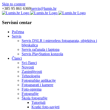
Skip to content
+385 95 861 6369
|
servis@lumis.hr
Servisni centar
Početna
Servis
Servis DSLR i mirrorless fotoaparata, objektiva i
bljeskalica
Servis računala i laptopa
Servis PlayStation konzola
Članci
Svi članci
Novosti
Zanimljivosti
Tehnologija
Fotografske aplikacije
Fotoaparati i kamere
Foto-oprema
Fotografije
Škola fotografije
Tutorijali
Kratki foto-savjeti