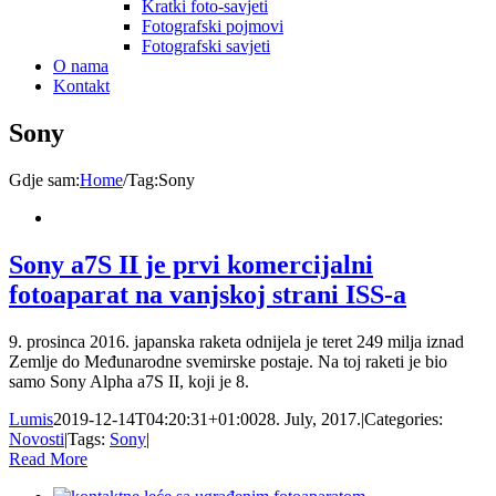
Kratki foto-savjeti
Fotografski pojmovi
Fotografski savjeti
O nama
Kontakt
Sony
Gdje sam
:
Home
/
Tag:
Sony
Sony a7S II je prvi komercijalni
fotoaparat na vanjskoj strani ISS-a
9. prosinca 2016. japanska raketa odnijela je teret 249 milja iznad
Zemlje do Međunarodne svemirske postaje. Na toj raketi je bio
samo Sony Alpha a7S II, koji je 8.
Lumis
2019-12-14T04:20:31+01:00
28. July, 2017.
|
Categories:
Novosti
|
Tags:
Sony
|
Read More