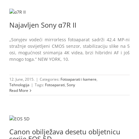
Najavljen Sony α7R II
„Sonyjev vodeći mirrorless fotoaparat sadrži 42.4 MP-ni
stražnje osvijetljeni CMOS senzor, stabilizaciju slike na 5
osi, mogućnost snimanja 4K videa, brzi hibridni AF i još
mnogo toga.“ NEW YORK, 10.
12. June, 2015.
|
Categories:
Fotoaparati i kamere
,
Tehnologija
|
Tags:
Fotoaparati
,
Sony
Read More
Canon obilježava desetu obljetnicu
serije EOS 5D