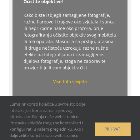
Očistite objektive!
Kako biste izbjegli zamagljene fotografije,
ružne flareove i tragove oko svjetala i sunca
ili neprirodne haloe oko prozora, prije
fotografiranja očistite objektiv svog mobitela
ili fotoaparata. Masnoća sa prstiju, prašina
ili druge nečistoće uzrokuju razne ružne
efekte na fotografijama ili zamagljenost
dijelova fotografije, stoga ne zaboravite
provjeriti je li vam objektiv čist.
Više foto savjeta
Lumis.hr koristi kolačiće u svrhe što bolje
interakcije s korisnicima i njihovog
iskustva korištenja naše web stranice.
Postavke kolačića mogu se kontrolirati i
PRIHVATI
konfigurirati u vašem pregledniku. Ako i
dalje želite koristiti našu web stranicu,