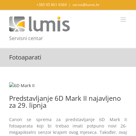
Skip
+385 95 861 6369
|
servis@lumis.hr
to
content
Servisni centar
Fotoaparati
Predstavljanje 6D Mark II najavljeno
za 29. lipnja
Canon se sprema za predstavljanje 6D Mark II
fotoaparata koji bi trebao imati potpuno novi 26-
megapikselni senzor krajem ovog mjeseca. Također, ovaj