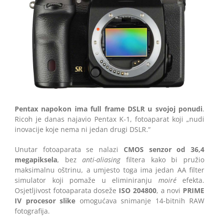
Pentax napokon ima full frame DSLR u svojoj ponudi
.
Ricoh je danas najavio Pentax K-1, fotoaparat koji „nudi
inovacije koje nema ni jedan drugi DSLR.“
Unutar fotoaparata se nalazi
CMOS senzor od 36,4
megapiksela
, bez
anti-aliasing
filtera kako bi pružio
maksimalnu oštrinu, a umjesto toga ima jedan AA filter
simulator koji pomaže u eliminiranju
moir
é
efekta.
Osjetljivost fotoaparata doseže
ISO 204800
, a novi
PRIME
IV procesor slike
omogućava snimanje 14-bitnih RAW
fotografija.