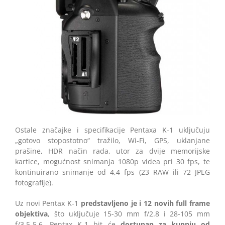
Ostale značajke i specifikacije Pentaxa K-1 uključuju
„gotovo stopostotno“ tražilo, Wi-Fi, GPS, uklanjane
prašine, HDR način rada, utor za dvije memorijske
kartice, mogućnost snimanja 1080p videa pri 30 fps, te
kontinuirano snimanje od 4,4 fps (23 RAW ili 72 JPEG
fotografije).
Uz novi Pentax K-1
predstavljeno je i 12 novih full frame
objektiva
, što uključuje 15-30 mm f/2.8 i 28-105 mm
f/3.5-5.6. Pentax K-1 bit će
dostupan za kupnju od