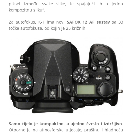
piksel između svake slike, te spajajući ih u jednu
kompozitnu sliku“.
Za autofokus, K-1 ima novi
SAFOX 12 AF sustav
sa 33
točke autofokusa, od kojih je 25 križnih.
Samo tijelo je kompaktno, a ujedno čvrsto i izdržljivo
.
Otporno je na atmosferske utjecaje, prašinu i hladnoću