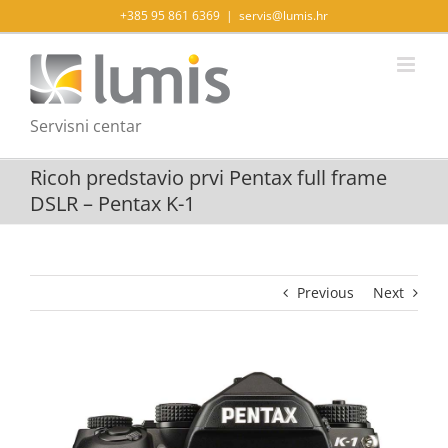
Skip
+385 95 861 6369
|
servis@lumis.hr
to
content
Servisni centar
Ricoh predstavio prvi Pentax full frame
DSLR – Pentax K-1
Previous
Next
View
Larger
Image