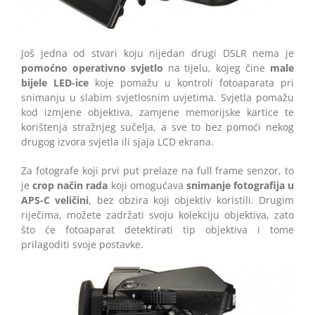
Još jedna od stvari koju nijedan drugi DSLR nema je
pomoćno operativno svjetlo
na tijelu, kojeg čine
male
bijele LED-ice
koje pomažu u kontroli fotoaparata pri
snimanju u slabim svjetlosnim uvjetima. Svjetla pomažu
kod izmjene objektiva, zamjene memorijske kartice te
korištenja stražnjeg sučelja, a sve to bez pomoći nekog
drugog izvora svjetla ili sjaja LCD ekrana.
Za fotografe koji prvi put prelaze na full frame senzor, to
je
crop način rada
koji omogućava
snimanje fotografija u
APS-C veličini
, bez obzira koji objektiv koristili. Drugim
riječima, možete zadržati svoju kolekciju objektiva, zato
što će fotoaparat detektirati tip objektiva i tome
prilagoditi svoje postavke.