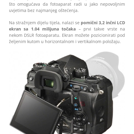
što omogućava da fotoaparat radi u jako nepovoljnim
uvjetima bez najmanjeg oštećenja.
Na stražnjem dijelu tijela, nalazi se
pomični 3,2 inčni LCD
ekran sa 1.04 milijuna točaka
– prvi takve vrste na
nekom DSLR fotoaparatu. Ekran možete pozicionirati pod
željenim kutom u horizontalnom i vertikalnom položaju.