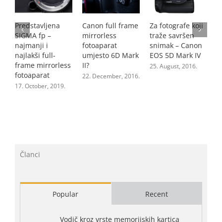
N
Predstavljena
Canon full frame
Za fotografe koji
D
SIGMA fp –
mirrorless
traže savršen
n
najmanji i
fotoaparat
snimak – Canon
2
najlakši full-
umjesto 6D Mark
EOS 5D Mark IV
frame mirrorless
II?
25. August, 2016.
fotoaparat
22. December, 2016.
17. October, 2019.
Članci
Popular
Recent
Vodič kroz vrste memorijskih kartica