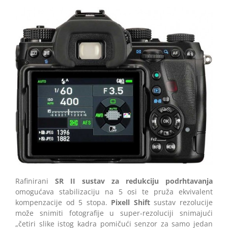
Rafinirani
SR II sustav za redukciju podrhtavanja
omogućava stabilizaciju na 5 osi te pruža ekvivalent
kompenzacije od 5 stopa.
Pixell Shift
sustav rezolucije
može snimiti fotografije u super-rezoluciji snimajući
„četiri slike istog kadra pomičući senzor za samo jedan