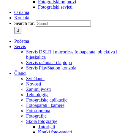
Fotografski pojmovi
Fotografski savjeti
O nama
Kontakt
Search for:
Početna
Servis
Servis DSLR i mirrorless fotoaparata, objektiva i
bljeskalica
Servis računala i laptopa
Servis PlayStation konzola
Članci
Svi članci
Novosti
Zanimljivosti
Tehnologija
Fotografske aplikacije
Fotoaparati i kamere
Foto-oprema
Fotografije
Škola fotografije
Tutorijali
Kratki foto-savjeti