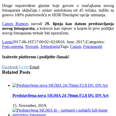
Druge nepotvrđene glasine koje govore o značajkama novog
fotoaparata uključuju i sustav autofokusa od 45 točaka, tražilo sa
gotovo 100% pokrivenošću te HDR/
Timelapse
opcije snimanja.
Canon Rumors
navodi
29. lipnja kao datum predstavljanja
novog fotoaparata,
a kolovoz kao mjesec u kojem bi prve pošiljke
novog fotoaparata trebale biti isporučene.
Lumis
2017-06-16T17:00:02+02:00
16. June, 2017.
|
Categories:
Foto-oprema
,
Novosti
,
Tehnologija
|
Tags:
Canon
,
Fotoaparati
|
Izaberite platformu i podijelite članak!
Facebook
Twitter
Email
Related Posts
Predstavljena nova SIGMA 24-70mm F2.8 DG DN Art
15. November, 2019.