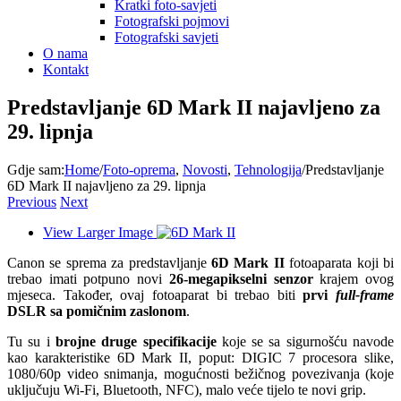
Kratki foto-savjeti
Fotografski pojmovi
Fotografski savjeti
O nama
Kontakt
Predstavljanje 6D Mark II najavljeno za
29. lipnja
Gdje sam
:
Home
/
Foto-oprema
,
Novosti
,
Tehnologija
/
Predstavljanje
6D Mark II najavljeno za 29. lipnja
Previous
Next
View Larger Image
Canon se sprema za predstavljanje
6D Mark II
fotoaparata koji bi
trebao imati potpuno novi
26-megapikselni senzor
krajem ovog
mjeseca. Također, ovaj fotoaparat bi trebao biti
prvi
full-frame
DSLR sa pomičnim zaslonom
.
Tu su i
brojne druge specifikacije
koje se sa sigurnošću navode
kao karakteristike 6D Mark II, poput: DIGIC 7 procesora slike,
1080/60p video snimanja, mogućnosti bežičnog povezivanja (koje
uključuju Wi-Fi, Bluetooth, NFC), malo veće tijelo te novi grip.