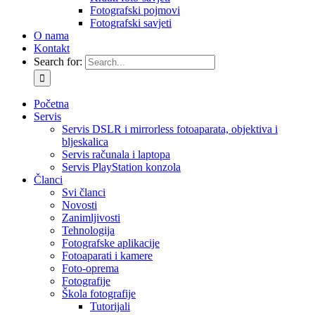
Fotografski pojmovi
Fotografski savjeti
O nama
Kontakt
Search for:
Početna
Servis
Servis DSLR i mirrorless fotoaparata, objektiva i
bljeskalica
Servis računala i laptopa
Servis PlayStation konzola
Članci
Svi članci
Novosti
Zanimljivosti
Tehnologija
Fotografske aplikacije
Fotoaparati i kamere
Foto-oprema
Fotografije
Škola fotografije
Tutorijali