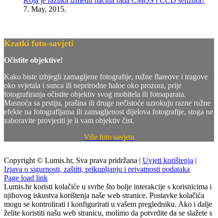
Koja je razlika između načina rada CMOS i CCD senzora?
7. May, 2015.
Kratki foto-savjeti
Očistite objektive!
Kako biste izbjegli zamagljene fotografije, ružne flareove i tragove
oko svjetala i sunca ili neprirodne haloe oko prozora, prije
fotografiranja očistite objektiv svog mobitela ili fotoaparata.
Masnoća sa prstiju, prašina ili druge nečistoće uzrokuju razne ružne
efekte na fotografijama ili zamagljenost dijelova fotografije, stoga ne
zaboravite provjeriti je li vam objektiv čist.
Više foto savjeta
Copyright © Lumis.hr, Sva prava pridržana |
Uvjeti korištenja
|
Izjava o sigurnosti, zaštiti, prikupljanju i privatnosti podataka
Page load link
Lumis.hr koristi kolačiće u svrhe što bolje interakcije s korisnicima i
njihovog iskustva korištenja naše web stranice. Postavke kolačića
mogu se kontrolirati i konfigurirati u vašem pregledniku. Ako i dalje
želite koristiti našu web stranicu, molimo da potvrdite da se slažete s