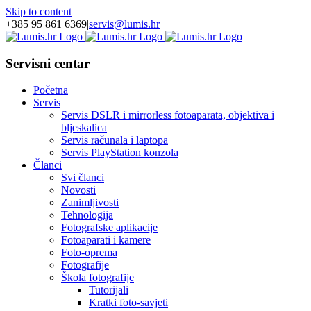
Skip to content
+385 95 861 6369
|
servis@lumis.hr
Servisni centar
Početna
Servis
Servis DSLR i mirrorless fotoaparata, objektiva i
bljeskalica
Servis računala i laptopa
Servis PlayStation konzola
Članci
Svi članci
Novosti
Zanimljivosti
Tehnologija
Fotografske aplikacije
Fotoaparati i kamere
Foto-oprema
Fotografije
Škola fotografije
Tutorijali
Kratki foto-savjeti