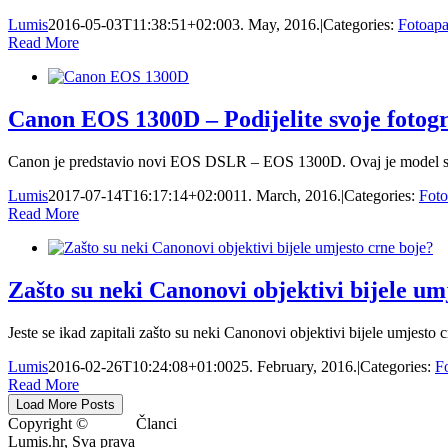
Lumis
2016-05-03T11:38:51+02:00
3. May, 2016.
|
Categories:
Fotoapa
Read More
Canon EOS 1300D – Podijelite svoje fotogr
Canon je predstavio novi EOS DSLR – EOS 1300D. Ovaj je model savrš
Lumis
2017-07-14T16:17:14+02:00
11. March, 2016.
|
Categories:
Foto
Read More
Zašto su neki Canonovi objektivi bijele um
Jeste se ikad zapitali zašto su neki Canonovi objektivi bijele umjesto 
Lumis
2016-02-26T10:24:08+01:00
25. February, 2016.
|
Categories:
F
Read More
Load More Posts
Copyright ©
Članci
Lumis.hr, Sva prava