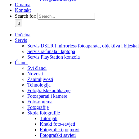
O nama
Kontakt
Search for:
Početna
Servis
Servis DSLR i mirrorless fotoaparata, objektiva i bljeskal
Servis računala i laptopa
Servis PlayStation konzola
Članci
Svi članci
Novosti
Zanimljivosti
Tehnologija
Fotografske aplikacije
Fotoaparati i kamere
Foto-oprema
Fotografije
Škola fotografije
Tutorijali
Kratki foto-savjeti
Fotografski pojmovi
Fotografski savjeti