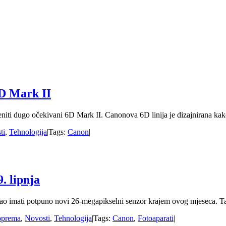
D Mark II
iti dugo očekivani 6D Mark II. Canonova 6D linija je dizajnirana kako 
ti
,
Tehnologija
|
Tags:
Canon
|
. lipnja
bao imati potpuno novi 26-megapikselni senzor krajem ovog mjeseca. Tak
oprema
,
Novosti
,
Tehnologija
|
Tags:
Canon
,
Fotoaparati
|