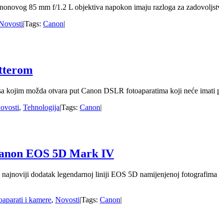
ivi Canonovog 85 mm f/1.2 L objektiva napokon imaju razloga za zadovo
Novosti
|
Tags:
Canon
|
tterom
 sa kojim možda otvara put Canon DSLR fotoaparatima koji neće imati 
ovosti
,
Tehnologija
|
Tags:
Canon
|
– Canon EOS 5D Mark IV
jnoviji dodatak legendarnoj liniji EOS 5D namijenjenoj fotografima koj
oaparati i kamere
,
Novosti
|
Tags:
Canon
|