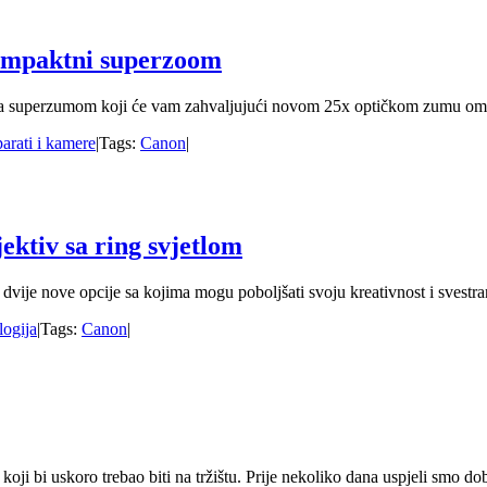
ompaktni superzoom
uperzumom koji će vam zahvaljujući novom 25x optičkom zumu omogućiti
arati i kamere
|
Tags:
Canon
|
ktiv sa ring svjetlom
fima dvije nove opcije sa kojima mogu poboljšati svoju kreativnost i sv
ogija
|
Tags:
Canon
|
 bi uskoro trebao biti na tržištu. Prije nekoliko dana uspjeli smo dobi