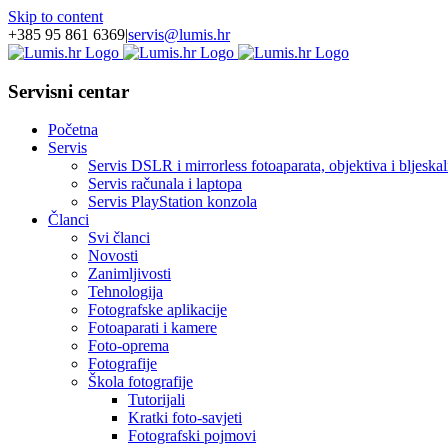
Skip to content
+385 95 861 6369
|
servis@lumis.hr
Servisni centar
Početna
Servis
Servis DSLR i mirrorless fotoaparata, objektiva i bljeskal
Servis računala i laptopa
Servis PlayStation konzola
Članci
Svi članci
Novosti
Zanimljivosti
Tehnologija
Fotografske aplikacije
Fotoaparati i kamere
Foto-oprema
Fotografije
Škola fotografije
Tutorijali
Kratki foto-savjeti
Fotografski pojmovi