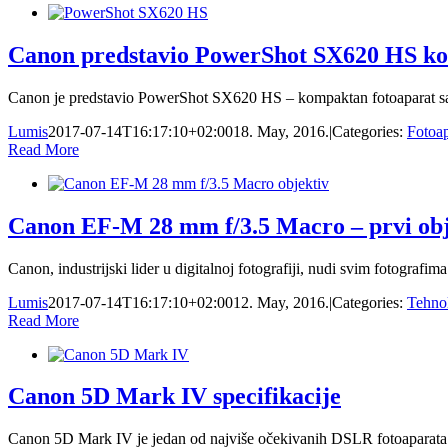
Canon predstavio PowerShot SX620 HS k
Canon je predstavio PowerShot SX620 HS – kompaktan fotoaparat sa s
Lumis
2017-07-14T16:17:10+02:00
18. May, 2016.
|
Categories:
Fotoap
Read More
Canon EF-M 28 mm f/3.5 Macro – prvi obje
Canon, industrijski lider u digitalnoj fotografiji, nudi svim fotogra
Lumis
2017-07-14T16:17:10+02:00
12. May, 2016.
|
Categories:
Tehnol
Read More
Canon 5D Mark IV specifikacije
Canon 5D Mark IV je jedan od najviše očekivanih DSLR fotoaparata koji