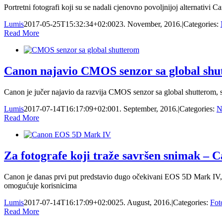
Portretni fotografi koji su se nadali cjenovno povoljnijoj alternat
Lumis
2017-05-25T15:32:34+02:00
23. November, 2016.
|
Categories:
Read More
Canon najavio CMOS senzor sa global shu
Canon je jučer najavio da razvija CMOS senzor sa global shutterom,
Lumis
2017-07-14T16:17:09+02:00
1. September, 2016.
|
Categories:
N
Read More
Za fotografe koji traže savršen snimak 
Canon je danas prvi put predstavio dugo očekivani EOS 5D Mark IV, na
omogućuje korisnicima
Lumis
2017-07-14T16:17:09+02:00
25. August, 2016.
|
Categories:
Fot
Read More