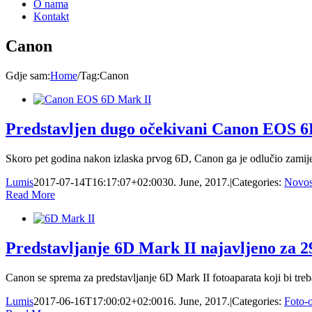
O nama
Kontakt
Canon
Gdje sam
:
Home
/
Tag:
Canon
Predstavljen dugo očekivani Canon EOS 6
Skoro pet godina nakon izlaska prvog 6D, Canon ga je odlučio zamijen
Lumis
2017-07-14T16:17:07+02:00
30. June, 2017.
|
Categories:
Novos
Read More
Predstavljanje 6D Mark II najavljeno za 29
Canon se sprema za predstavljanje 6D Mark II fotoaparata koji bi tre
Lumis
2017-06-16T17:00:02+02:00
16. June, 2017.
|
Categories:
Foto-