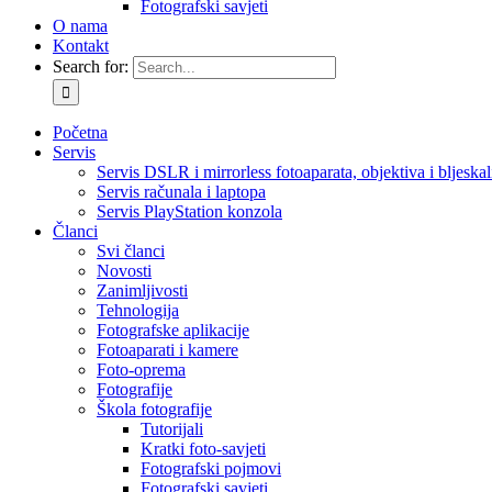
Fotografski savjeti
O nama
Kontakt
Search for:
Početna
Servis
Servis DSLR i mirrorless fotoaparata, objektiva i bljeskal
Servis računala i laptopa
Servis PlayStation konzola
Članci
Svi članci
Novosti
Zanimljivosti
Tehnologija
Fotografske aplikacije
Fotoaparati i kamere
Foto-oprema
Fotografije
Škola fotografije
Tutorijali
Kratki foto-savjeti
Fotografski pojmovi
Fotografski savjeti