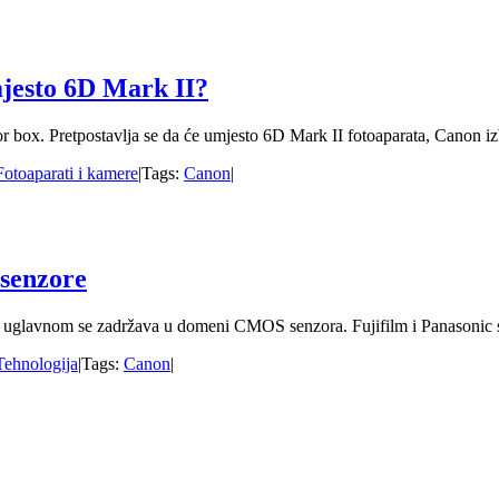
mjesto 6D Mark II?
 box. Pretpostavlja se da će umjesto 6D Mark II fotoaparata, Canon izbac
Fotoaparati i kamere
|
Tags:
Canon
|
 senzore
li uglavnom se zadržava u domeni CMOS senzora. Fujifilm i Panasonic su
Tehnologija
|
Tags:
Canon
|