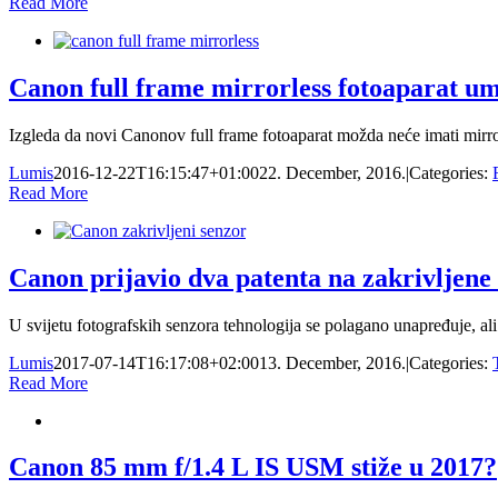
Read More
Canon full frame mirrorless fotoaparat u
Izgleda da novi Canonov full frame fotoaparat možda neće imati mirror
Lumis
2016-12-22T16:15:47+01:00
22. December, 2016.
|
Categories:
Read More
Canon prijavio dva patenta na zakrivljene
U svijetu fotografskih senzora tehnologija se polagano unapređuje, a
Lumis
2017-07-14T16:17:08+02:00
13. December, 2016.
|
Categories:
Read More
Canon 85 mm f/1.4 L IS USM stiže u 2017?