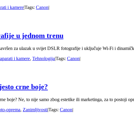
rati i kamere
|
Tags:
Canon
|
afije u jednom trenu
en za ulazak u svijet DSLR fotografije i uključuje Wi-Fi i dinamički
aparati i kamere
,
Tehnologija
|
Tags:
Canon
|
jesto crne boje?
crne boje? Ne, to nije samo zbog estetike ili marketinga, za to postoji op
oto-oprema
,
Zanimljivosti
|
Tags:
Canon
|