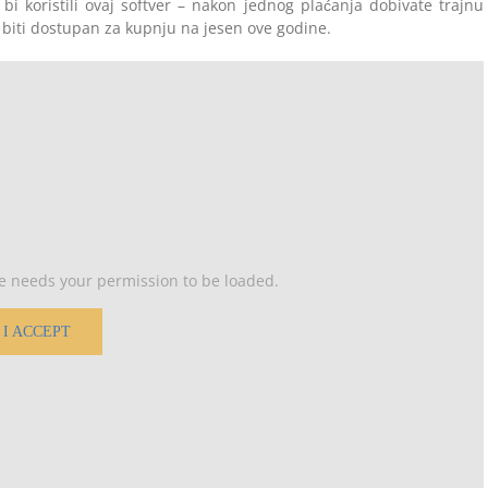
bi koristili ovaj softver – nakon jednog plaćanja dobivate trajnu
 biti dostupan za kupnju na jesen ove godine.
e needs your permission to be loaded.
I ACCEPT