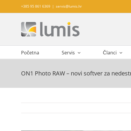
Skip
+385 95 861 6369
|
servis@lumis.hr
to
content
Početna
Servis
Članci
ON1 Photo RAW – novi softver za nedestr