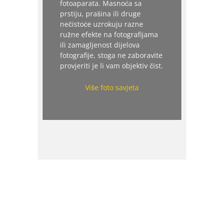
fotoaparata. Masnoća sa
prstiju, prašina ili druge
nečistoće uzrokuju razne
ružne efekte na fotografijama
ili zamagljenost dijelova
fotografije, stoga ne zaboravite
provjeriti je li vam objektiv čist.
Više foto savjeta