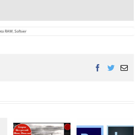
oto RAW
,
Softver
Facebook
Twitte
Em