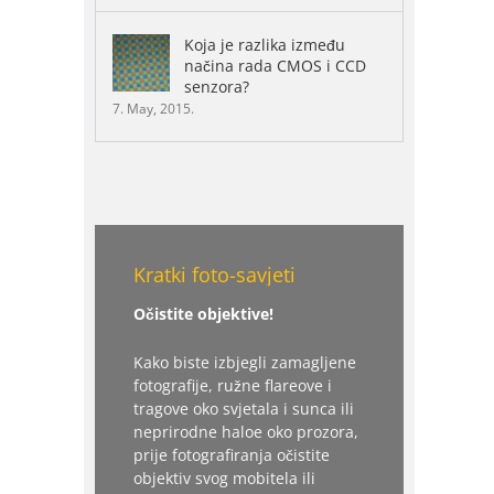
Koja je razlika između
načina rada CMOS i CCD
senzora?
7. May, 2015.
Kratki foto-savjeti
Očistite objektive!
Kako biste izbjegli zamagljene
fotografije, ružne flareove i
tragove oko svjetala i sunca ili
neprirodne haloe oko prozora,
prije fotografiranja očistite
objektiv svog mobitela ili