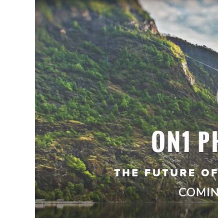
View
Larger
Image