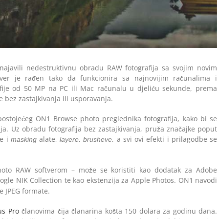
najavili nedestruktivnu obradu RAW fotografija sa svojim novim
r je rađen tako da funkcionira sa najnovijim računalima i
rafije od 50 MP na PC ili Mac računalu u djeliću sekunde, prema
e bez zastajkivanja ili usporavanja.
ostojećeg ON1 Browse photo preglednika fotografija, kako bi se
fija. Uz obradu fotografija bez zastajkivanja, pruža značajke poput
je i
alate,
,
, a svi ovi efekti i prilagodbe se
masking
layere
brusheve
Photo RAW softverom – može se koristiti kao dodatak za Adobe
ogle NIK Collection te kao ekstenzija za Apple Photos. ON1 navodi
e JPEG formate.
us Pro
članovima čija članarina košta 150 dolara za godinu dana.