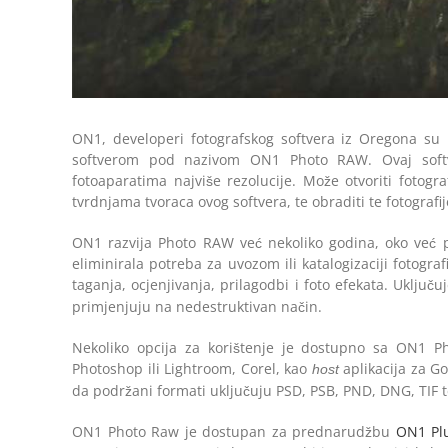
ON1, developeri fotografskog softvera iz Oregona su 
softverom pod nazivom ON1 Photo RAW. Ovaj softve
fotoaparatima najviše rezolucije. Može otvoriti fotog
tvrdnjama tvoraca ovog softvera, te obraditi te fotografij
ON1 razvija Photo RAW već nekoliko godina, oko već p
eliminirala potreba za uvozom ili katalogizaciji fotogra
taganja, ocjenjivanja, prilagodbi i foto efekata. Uključu
primjenjuju na nedestruktivan način.
Nekoliko opcija za korištenje je dostupno sa ON1 
Photoshop ili Lightroom, Corel, kao
aplikacija za Go
host
da podržani formati uključuju PSD, PSB, PND, DNG, TIF t
ON1 Photo Raw je dostupan za prednarudžbu
ON1 Pl