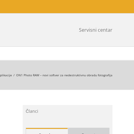
Servisni centar
plikacije
/
ON1 Photo RAW – novi softver za nedestruktivnu obradu fotografija
Članci