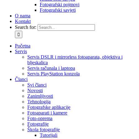
Fotografski pojmovi
Fotografski savjeti
O nama
Kontakt
Search for:
Početna
Servis
Servis DSLR i mirrorless fotoaparata, objektiva i
bljeskalica
Servis računala i laptopa
Servis PlayStation konzola
Članci
Svi članci
Novosti
Zanimljivosti
Tehnologija
Fotografske aplikacije
Fotoaparati i kamere
Foto-oprema
Fotografije
Škola fotografije
Tutorijali