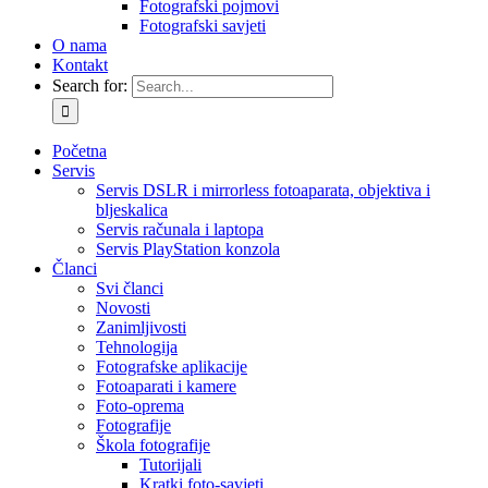
Fotografski pojmovi
Fotografski savjeti
O nama
Kontakt
Search for:
Početna
Servis
Servis DSLR i mirrorless fotoaparata, objektiva i
bljeskalica
Servis računala i laptopa
Servis PlayStation konzola
Članci
Svi članci
Novosti
Zanimljivosti
Tehnologija
Fotografske aplikacije
Fotoaparati i kamere
Foto-oprema
Fotografije
Škola fotografije
Tutorijali
Kratki foto-savjeti