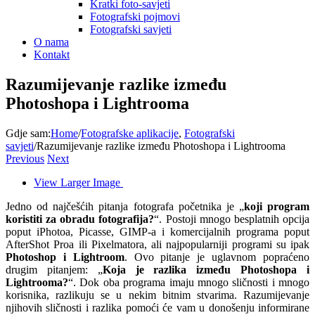
Kratki foto-savjeti
Fotografski pojmovi
Fotografski savjeti
O nama
Kontakt
Razumijevanje razlike između
Photoshopa i Lightrooma
Gdje sam
:
Home
/
Fotografske aplikacije
,
Fotografski
savjeti
/
Razumijevanje razlike između Photoshopa i Lightrooma
Previous
Next
View Larger Image
Jedno od najčešćih pitanja fotografa početnika je „
koji program
koristiti za obradu fotografija?
“. Postoji mnogo besplatnih opcija
poput iPhotoa, Picasse, GIMP-a i komercijalnih programa poput
AfterShot Proa ili Pixelmatora, ali najpopularniji programi su ipak
Photoshop i Lightroom
. Ovo pitanje je uglavnom popraćeno
drugim pitanjem: „
Koja je razlika između Photoshopa i
Lightrooma?
“. Dok oba programa imaju mnogo sličnosti i mnogo
korisnika, razlikuju se u nekim bitnim stvarima. Razumijevanje
njihovih sličnosti i razlika pomoći će vam u donošenju informirane