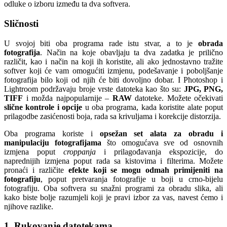
odluke o izboru između ta dva softvera.
Sličnosti
U svojoj biti oba programa rade istu stvar, a to je
obrada
fotografija
. Način na koje obavljaju ta dva zadatka je prilično
različit, kao i način na koji ih koristite, ali ako jednostavno tražite
softver koji će vam omogućiti izmjenu, podešavanje i poboljšanje
fotografija bilo koji od njih će biti dovoljno dobar. I Photoshop i
Lightroom podržavaju broje vrste datoteka kao što su:
JPG, PNG,
TIFF
i možda najpopularnije –
RAW
datoteke. Možete očekivati
slične kontrole i opcije
u oba programa, kada koristite alate poput
prilagodbe zasićenosti boja, rada sa krivuljama i korekcije distorzija.
Oba programa koriste i
opsežan set alata za obradu i
manipulaciju fotografijama
što omogućava sve od osnovnih
izmjena poput
croppanja
i prilagođavanja ekspozicije, do
naprednijih izmjena poput rada sa kistovima i filterima. Možete
pronaći i različite
efekte koji se mogu odmah primijeniti na
fotografiju
, poput pretvaranja fotografije u boji u crno-bijelu
fotografiju. Oba softvera su snažni programi za obradu slika, ali
kako biste bolje razumjeli koji je pravi izbor za vas, navest ćemo i
njihove razlike.
1. Rukovanje datotekama