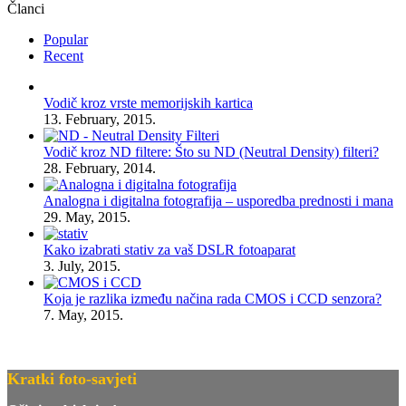
Članci
Popular
Recent
Vodič kroz vrste memorijskih kartica
13. February, 2015.
Vodič kroz ND filtere: Što su ND (Neutral Density) filteri?
28. February, 2014.
Analogna i digitalna fotografija – usporedba prednosti i mana
29. May, 2015.
Kako izabrati stativ za vaš DSLR fotoaparat
3. July, 2015.
Koja je razlika između načina rada CMOS i CCD senzora?
7. May, 2015.
Kratki foto-savjeti