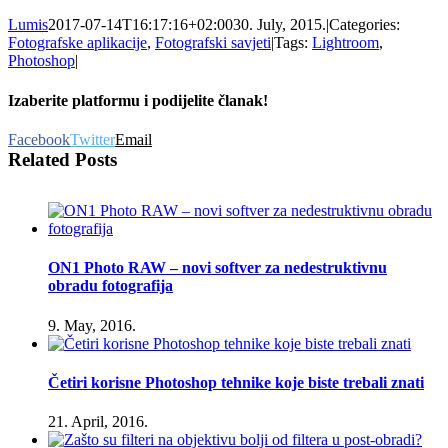
Lumis
2017-07-14T16:17:16+02:00
30. July, 2015.
|
Categories:
Fotografske aplikacije
,
Fotografski savjeti
|
Tags:
Lightroom
,
Photoshop
|
Izaberite platformu i podijelite članak!
Facebook
Twitter
Email
Related Posts
ON1 Photo RAW – novi softver za nedestruktivnu
obradu fotografija
9. May, 2016.
Četiri korisne Photoshop tehnike koje biste trebali znati
21. April, 2016.