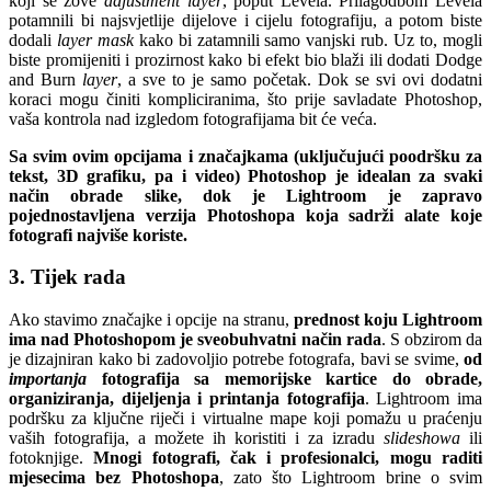
koji se zove
adjustment layer
, poput Levela. Prilagodbom Levela
potamnili bi najsvjetlije dijelove i cijelu fotografiju, a potom biste
dodali
layer mask
kako bi zatamnili samo vanjski rub. Uz to, mogli
biste promijeniti i prozirnost kako bi efekt bio blaži ili dodati Dodge
and Burn
layer
, a sve to je samo početak. Dok se svi ovi dodatni
koraci mogu činiti kompliciranima, što prije savladate Photoshop,
vaša kontrola nad izgledom fotografijama bit će veća.
Sa svim ovim opcijama i značajkama (uključujući poodršku za
tekst, 3D grafiku, pa i video) Photoshop je idealan za svaki
način obrade slike, dok je Lightroom je zapravo
pojednostavljena verzija Photoshopa koja sadrži alate koje
fotografi najviše koriste.
3. Tijek rada
Ako stavimo značajke i opcije na stranu,
prednost koju Lightroom
ima nad Photoshopom je sveobuhvatni način rada
. S obzirom da
je dizajniran kako bi zadovoljio potrebe fotografa, bavi se svime,
od
importanja
fotografija sa memorijske kartice do obrade,
organiziranja, dijeljenja i printanja fotografija
. Lightroom ima
podršku za ključne riječi i virtualne mape koji pomažu u praćenju
vaših fotografija, a možete ih koristiti i za izradu
slideshowa
ili
fotoknjige.
Mnogi fotografi, čak i profesionalci, mogu raditi
mjesecima bez Photoshopa
, zato što Lightroom brine o svim