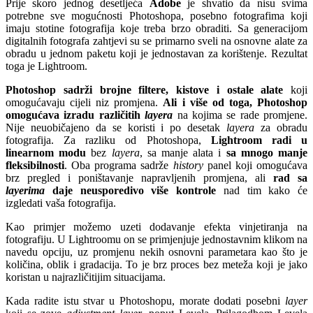
Prije skoro jednog desetljeća
Adobe
je shvatio da nisu svima
potrebne sve mogućnosti Photoshopa, posebno fotografima koji
imaju stotine fotografija koje treba brzo obraditi. Sa generacijom
digitalnih fotografa zahtjevi su se primarno sveli na osnovne alate za
obradu u jednom paketu koji je jednostavan za korištenje. Rezultat
toga je Lightroom.
Photoshop sadrži brojne filtere, kistove i ostale alate
koji
omogućavaju cijeli niz promjena.
Ali i više od toga, Photoshop
omogućava izradu različitih
layera
na kojima se rade promjene.
Nije neuobičajeno da se koristi i po desetak
layera
za obradu
fotografija. Za razliku od Photoshopa,
Lightroom radi u
linearnom modu
bez
layera
, sa manje alata i
sa mnogo manje
fleksibilnosti
. Oba programa sadrže
history
panel koji omogućava
brz pregled i poništavanje napravljenih promjena, ali
rad sa
layerima
daje neusporedivo više kontrole
nad tim kako će
izgledati vaša fotografija.
Kao primjer možemo uzeti dodavanje efekta vinjetiranja na
fotografiju. U Lightroomu on se primjenjuje jednostavnim klikom na
navedu opciju, uz promjenu nekih osnovni parametara kao što je
količina, oblik i gradacija. To je brz proces bez meteža koji je jako
koristan u najrazličitijim situacijama.
Kada radite istu stvar u Photoshopu, morate dodati posebni
layer