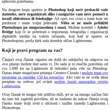
njihovim potrebama.
Na drugom kraju spektra je
Photoshop koji neće prebaciti vaše
datoteke, neće organizirati slike i zasigurno vam neće pomoći u
izradi
slideshowa
ili fotoknjige
. Ali opet, sve ovisi o tome koje ste
prednosti i mane voljni prihvatiti.
Ništa se ne može približiti
Photoshopu po mogućnostima i snazi
. Možete koristiti i
Adobe
Bridge
koji će se pobrinuti o importanju fotografija i organizaciji
digitalnih medija na vašem računalu, koji kad je uparen sa
Photoshopom, pruža tijek rada donekle sličan Lightroomu.
Koji je pravi program za vas?
Čitajući ovaj članak sigurno ste došli do zaključka da odgovor na
ovo pitanje možete dati samo vi. Do sada je to značilo potrošnju od
cca 1,000 kn na Lightroom ili nekoliko puta više na Phtoshop.
Danas imate mogućnost pristupa Creative Cloudu i
možete imati ove
programe za otprilike 150 kn mjesečno
. Ako vam se ne sviđa ideja
pretplate na softver, još uvijek
možete kupiti samostalnu verziju
Lightrooma
.
Ovaj članak bi mogao biti prilično duži, jer se na mnogo načina čini
da smo tek zagrebli površinu, ali se nadamo da nakon čitanja ovog
članka imate bolji uvid u sličnosti i razlike između Lightrooma i
Photoshopa.