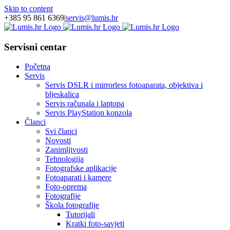
Skip to content
+385 95 861 6369
|
servis@lumis.hr
Servisni centar
Početna
Servis
Servis DSLR i mirrorless fotoaparata, objektiva i
bljeskalica
Servis računala i laptopa
Servis PlayStation konzola
Članci
Svi članci
Novosti
Zanimljivosti
Tehnologija
Fotografske aplikacije
Fotoaparati i kamere
Foto-oprema
Fotografije
Škola fotografije
Tutorijali
Kratki foto-savjeti