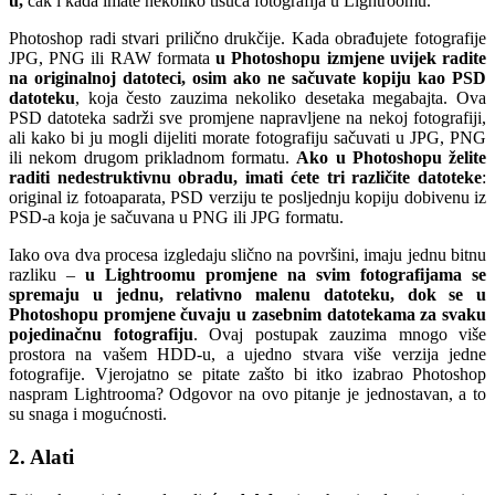
u,
čak i kada imate nekoliko tisuća fotografija u Lightroomu.
Photoshop radi stvari prilično drukčije. Kada obrađujete fotografije
JPG, PNG ili RAW formata
u Photoshopu izmjene uvijek radite
na originalnoj datoteci, osim ako ne sačuvate kopiju kao PSD
datoteku
, koja često zauzima nekoliko desetaka megabajta. Ova
PSD datoteka sadrži sve promjene napravljene na nekoj fotografiji,
ali kako bi ju mogli dijeliti morate fotografiju sačuvati u JPG, PNG
ili nekom drugom prikladnom formatu.
Ako u Photoshopu želite
raditi nedestruktivnu obradu, imati ćete tri različite datoteke
:
original iz fotoaparata, PSD verziju te posljednju kopiju dobivenu iz
PSD-a koja je sačuvana u PNG ili JPG formatu.
Iako ova dva procesa izgledaju slično na površini, imaju jednu bitnu
razliku –
u Lightroomu promjene na svim fotografijama se
spremaju u jednu, relativno malenu datoteku, dok se u
Photoshopu promjene čuvaju u zasebnim datotekama za svaku
pojedinačnu fotografiju
. Ovaj postupak zauzima mnogo više
prostora na vašem HDD-u, a ujedno stvara više verzija jedne
fotografije. Vjerojatno se pitate zašto bi itko izabrao Photoshop
naspram Lightrooma? Odgovor na ovo pitanje je jednostavan, a to
su snaga i mogućnosti.
2. Alati