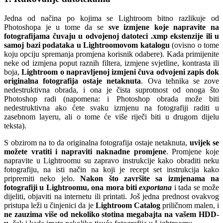
Jedna od načina po kojima se Lightroom bitno razlikuje od
Photoshopa je u tome da se
sve izmjene koje napravite na
fotografijama čuvaju u odvojenoj datoteci .xmp ekstenzije ili u
samoj bazi podataka u Lightroomovom katalogu
(ovisno o tome
koju opciju spremanja promjena korisnik odabere). Kada primijenite
neke od izmjena poput raznih filtera, izmjene svjetline, kontrasta ili
boja,
Lightroom o napravljenoj izmjeni čuva odvojeni zapis dok
originalna fotografija ostaje netaknuta
. Ova tehnika se zove
nedestruktivna obrada, i ona je čista suprotnost od onoga što
Photoshop radi (napomena: i Photoshop obrada može biti
nedestruktivna ako ćete svaku izmjenu na fotografiji raditi u
zasebnom layeru, ali o tome će više riječi biti u drugom dijelu
teksta).
S obzirom na to da originalna fotografija ostaje netaknuta,
uvijek se
možete vratiti i napraviti naknadne promjene
. Promjene koje
napravite u Lightroomu su zapravo instrukcije kako obraditi neku
fotografiju, na isti način na koji je recept set instrukcija kako
pripremiti neko jelo.
Nakon što završite sa izmjenama na
fotografiji u Lightroomu, ona mora biti
exportana
i tada se može
dijeliti, objaviti na internetu ili printati. Još jedna prednost ovakvog
pristupa leži u činjenici da je
Lightroom Catalog
priličnom malen, i
ne zauzima više od nekoliko stotina megabajta na vašem HDD-