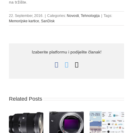
na tržište.
22. September, 2016.
|
Categories:
Novosti
,
Tehnologija
|
Tags:
Memorijske kartice
,
SanDisk
Izaberite platformu i podijelite članak!
Facebook
Twitter
Email
Related Posts