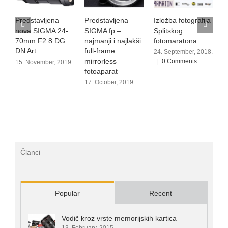
Predstavljena
Predstavljena
Izložba fotografija
A
nova SIGMA 24-
SIGMA fp –
Splitskog
n
70mm F2.8 DG
najmanji i najlakši
fotomaratona
c
DN Art
full-frame
24. September, 2018.
8
mirrorless
|
0 Comments
15. November, 2019.
fotoaparat
17. October, 2019.
Članci
Popular
Recent
Vodič kroz vrste memorijskih kartica