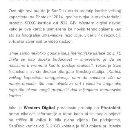
Ovo nije prvi put da je SanDisk otkrio prototip kartice velikog
kapaciteta: na Photokini 2014. godine tvrtka je otkrila tadašnji
prototip
SDXC kartice od 512 GB
. Western digital navodi
kako je ova kartica usmjerena ka novim tehnologijama kao
što su fotografije ultra-visoke rezolucije, videi u 4k rezoluciji,
virtualna stvarnost te video nadzor.
Sandisk 1 TB SDXC
„
Prije samo nekoliko godina ideja memorijske kartice od 1 TB
činila se kao daleka budućnost – impresivno je da se
nalazimo u vremenu kad to postaje realnost
“, rekao je Sam
Nicholson, izvršni direktor Stargate filmskog studija. „
Kartice
velikog kapaciteta omogućavaju nam da snimimo više uz
manje prekida, što nam olakšava rad i eliminira brigu oko
toga što bismo mogli propustiti dok mijenjamo memorijske
kartice.
“
Iako je
Western Digital
predstavio prototip na
Photokini
,
nema nikakvih informacija o tome kada bi se mogla pojaviti
na tržištu ili kolika bi bila njena cijena. Da podsjetimo,
SanDisk kartica od 512 GB koštala je 800 dolara pri izlasku