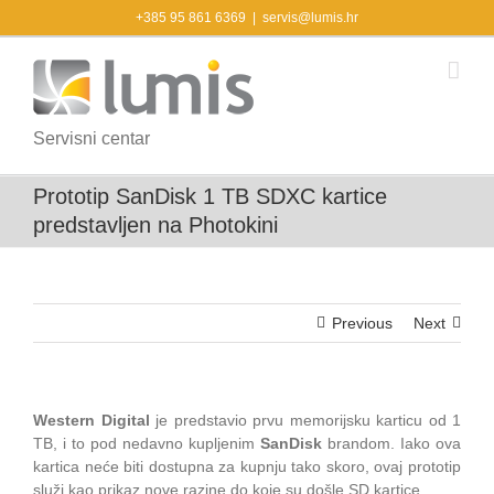
Skip
+385 95 861 6369
|
servis@lumis.hr
to
content
Servisni centar
Prototip SanDisk 1 TB SDXC kartice
predstavljen na Photokini
Previous
Next
Western Digital
je predstavio prvu memorijsku karticu od 1
TB, i to pod nedavno kupljenim
SanDisk
brandom. Iako ova
kartica neće biti dostupna za kupnju tako skoro, ovaj prototip
služi kao prikaz nove razine do koje su došle SD kartice.