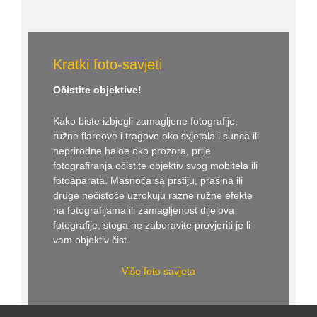
Kratki foto-savjeti
Očistite objektive!
Kako biste izbjegli zamagljene fotografije,
ružne flareove i tragove oko svjetala i sunca ili
neprirodne haloe oko prozora, prije
fotografiranja očistite objektiv svog mobitela ili
fotoaparata. Masnoća sa prstiju, prašina ili
druge nečistoće uzrokuju razne ružne efekte
na fotografijama ili zamagljenost dijelova
fotografije, stoga ne zaboravite provjeriti je li
vam objektiv čist.
Više foto savjeta