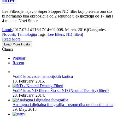
filter
Lee Filters je najavio Super Stopper ND filter koji pretvara ono što
bi normalno bila ekspozicija od 2 sekunde u ekspoziciju od 17 sati i
4 minute. Novi Super
Lumis
2017-07-14T16:17:14+02:00
8. March, 2016.
|
Categories:
Novosti
,
Tehnologija
|
Tags:
Lee filters
,
ND filteri
|
Read More
Load More Posts
Članci
Popular
Recent
Vodič kroz vrste memorijskih kartica
13. February, 2015.
Vodič kroz ND filtere: Što su ND (Neutral Density) filteri?
28. February, 2014.
Analogna i digitalna fotografija – usporedba prednosti i mana
29. May, 2015.