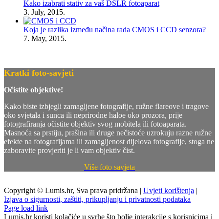
Kako izabrati stativ za vaš DSLR fotoaparat
3. July, 2015.
Koja je razlika između načina rada CMOS i CCD senzora?
7. May, 2015.
Kratki foto-savjeti
Očistite objektive!
Kako biste izbjegli zamagljene fotografije, ružne flareove i tragove
oko svjetala i sunca ili neprirodne haloe oko prozora, prije
fotografiranja očistite objektiv svog mobitela ili fotoaparata.
Masnoća sa prstiju, prašina ili druge nečistoće uzrokuju razne ružne
efekte na fotografijama ili zamagljenost dijelova fotografije, stoga ne
zaboravite provjeriti je li vam objektiv čist.
Više foto savjeta
Copyright © Lumis.hr, Sva prava pridržana |
Uvjeti korištenja
|
Izjava o sigurnosti, zaštiti, prikupljanju i privatnosti podataka
Page load link
Lumis.hr koristi kolačiće u svrhe što bolje interakcije s korisnicima i