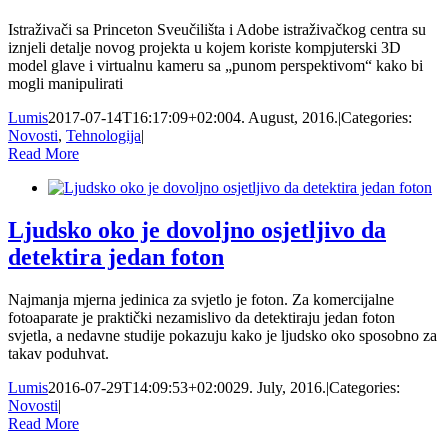
Istraživači sa Princeton Sveučilišta i Adobe istraživačkog centra su
iznjeli detalje novog projekta u kojem koriste kompjuterski 3D
model glave i virtualnu kameru sa „punom perspektivom“ kako bi
mogli manipulirati
Lumis
2017-07-14T16:17:09+02:00
4. August, 2016.
|
Categories:
Novosti
,
Tehnologija
|
Read More
Ljudsko oko je dovoljno osjetljivo da
detektira jedan foton
Najmanja mjerna jedinica za svjetlo je foton. Za komercijalne
fotoaparate je praktički nezamislivo da detektiraju jedan foton
svjetla, a nedavne studije pokazuju kako je ljudsko oko sposobno za
takav poduhvat.
Lumis
2016-07-29T14:09:53+02:00
29. July, 2016.
|
Categories:
Novosti
|
Read More