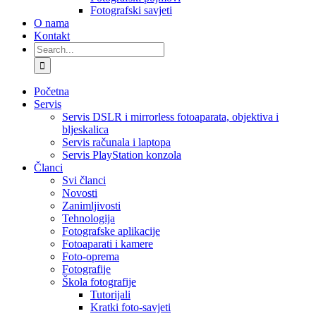
Fotografski savjeti
O nama
Kontakt
Search
for:
Početna
Servis
Servis DSLR i mirrorless fotoaparata, objektiva i
bljeskalica
Servis računala i laptopa
Servis PlayStation konzola
Članci
Svi članci
Novosti
Zanimljivosti
Tehnologija
Fotografske aplikacije
Fotoaparati i kamere
Foto-oprema
Fotografije
Škola fotografije
Tutorijali
Kratki foto-savjeti