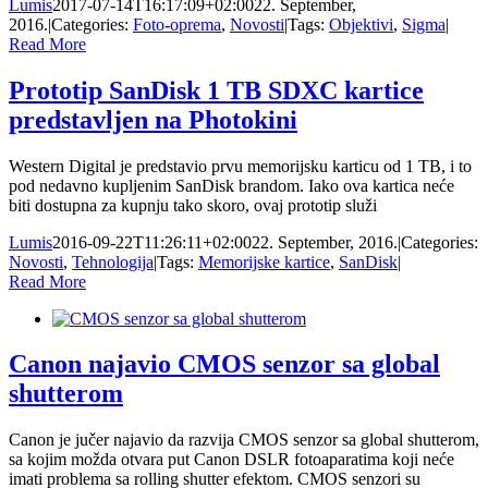
Lumis
2017-07-14T16:17:09+02:00
22. September,
2016.
|
Categories:
Foto-oprema
,
Novosti
|
Tags:
Objektivi
,
Sigma
|
Read More
Prototip SanDisk 1 TB SDXC kartice
predstavljen na Photokini
Western Digital je predstavio prvu memorijsku karticu od 1 TB, i to
pod nedavno kupljenim SanDisk brandom. Iako ova kartica neće
biti dostupna za kupnju tako skoro, ovaj prototip služi
Lumis
2016-09-22T11:26:11+02:00
22. September, 2016.
|
Categories:
Novosti
,
Tehnologija
|
Tags:
Memorijske kartice
,
SanDisk
|
Read More
Canon najavio CMOS senzor sa global
shutterom
Canon je jučer najavio da razvija CMOS senzor sa global shutterom,
sa kojim možda otvara put Canon DSLR fotoaparatima koji neće
imati problema sa rolling shutter efektom. CMOS senzori su