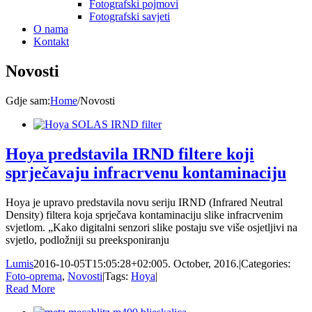
Fotografski pojmovi
Fotografski savjeti
O nama
Kontakt
Novosti
Gdje sam
:
Home
/
Novosti
Hoya predstavila IRND filtere koji
sprječavaju infracrvenu kontaminaciju
Hoya je upravo predstavila novu seriju IRND (Infrared Neutral
Density) filtera koja sprječava kontaminaciju slike infracrvenim
svjetlom. „Kako digitalni senzori slike postaju sve više osjetljivi na
svjetlo, podložniji su preeksponiranju
Lumis
2016-10-05T15:05:28+02:00
5. October, 2016.
|
Categories:
Foto-oprema
,
Novosti
|
Tags:
Hoya
|
Read More