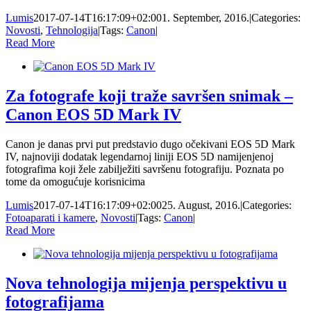
Lumis
2017-07-14T16:17:09+02:00
1. September, 2016.
|
Categories:
Novosti
,
Tehnologija
|
Tags:
Canon
|
Read More
Za fotografe koji traže savršen snimak –
Canon EOS 5D Mark IV
Canon je danas prvi put predstavio dugo očekivani EOS 5D Mark
IV, najnoviji dodatak legendarnoj liniji EOS 5D namijenjenoj
fotografima koji žele zabilježiti savršenu fotografiju. Poznata po
tome da omogućuje korisnicima
Lumis
2017-07-14T16:17:09+02:00
25. August, 2016.
|
Categories:
Fotoaparati i kamere
,
Novosti
|
Tags:
Canon
|
Read More
Nova tehnologija mijenja perspektivu u
fotografijama