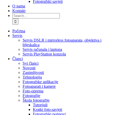
Fotografski savjeti
O nama
Kontakt
Search
for:
Početna
Servis
Servis DSLR i mirrorless fotoaparata, objektiva i
bljeskalica
Servis računala i laptopa
Servis PlayStation konzola
Članci
Svi članci
Novosti
Zanimljivosti
Tehnologija
Fotografske aplikacije
Fotoaparati i kamere
Foto-oprema
Fotografije
Škola fotografije
Tutorijali
Kratki foto-savjeti
Fotografski pojmovi