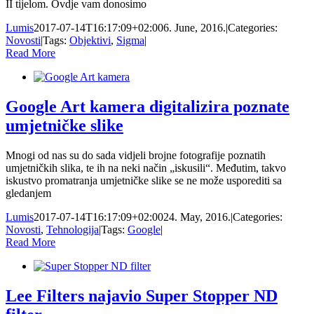
II tijelom. Ovdje vam donosimo
Lumis
2017-07-14T16:17:09+02:00
6. June, 2016.
|
Categories:
Novosti
|
Tags:
Objektivi
,
Sigma
|
Read More
Google Art kamera digitalizira poznate
umjetničke slike
Mnogi od nas su do sada vidjeli brojne fotografije poznatih
umjetničkih slika, te ih na neki način „iskusili“. Međutim, takvo
iskustvo promatranja umjetničke slike se ne može usporediti sa
gledanjem
Lumis
2017-07-14T16:17:09+02:00
24. May, 2016.
|
Categories:
Novosti
,
Tehnologija
|
Tags:
Google
|
Read More
Lee Filters najavio Super Stopper ND