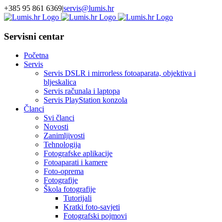
Skip
+385 95 861 6369
|
servis@lumis.hr
to
content
Servisni centar
Početna
Servis
Servis DSLR i mirrorless fotoaparata, objektiva i
bljeskalica
Servis računala i laptopa
Servis PlayStation konzola
Članci
Svi članci
Novosti
Zanimljivosti
Tehnologija
Fotografske aplikacije
Fotoaparati i kamere
Foto-oprema
Fotografije
Škola fotografije
Tutorijali
Kratki foto-savjeti
Fotografski pojmovi