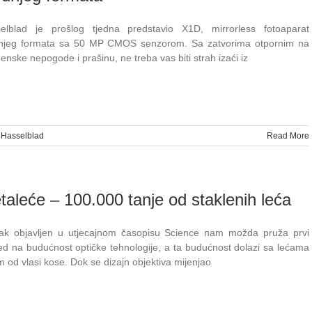
elblad je prošlog tjedna predstavio X1D, mirrorless fotoaparat
njeg formata sa 50 MP CMOS senzorom. Sa zatvorima otpornim na
enske nepogode i prašinu, ne treba vas biti strah izaći iz
:
Hasselblad
Read More
taleće – 100.000 tanje od staklenih leća
ak objavljen u utjecajnom časopisu Science nam možda pruža prvi
ed na budućnost optičke tehnologije, a ta budućnost dolazi sa lećama
m od vlasi kose. Dok se dizajn objektiva mijenjao