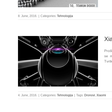
8. June, 2016.
|
Categories:
Tehnologija
Xi
Proš
se m
Tvrt
4. June, 2016.
|
Categories:
Tehnologija
|
Tags:
Dronovi
,
Xiaomi