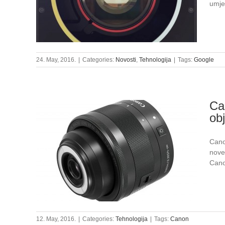
umje
24. May, 2016.
|
Categories:
Novosti
,
Tehnologija
|
Tags:
Google
Ca
obj
Canon
nove
Cano
12. May, 2016.
|
Categories:
Tehnologija
|
Tags:
Canon