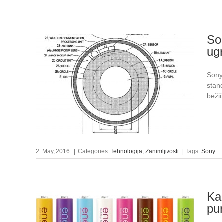
So
ug
Sony
stan
bežič
2. May, 2016.
|
Categories:
Tehnologija
,
Zanimljivosti
|
Tags:
Sony
Kak
pu