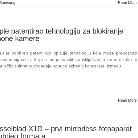
Samsung
Read More
le patentirao tehnologiju za blokiranje
hone kamere
eu je odobren patent koji opisuje tehnologiju koja može prepoznati
crvene signale, a koji se mogu koristiti za isključivanje kamere kako bi
priječilo snimanje događaja poput glazbenih koncerata, između
Read More
sselblad X1D – prvi mirrorless fotoaparat
ednjeg formata