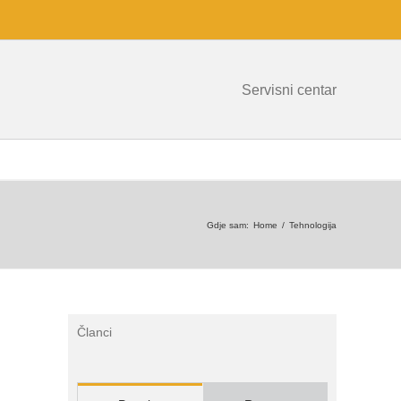
Servisni centar
Gdje sam
:
Home
/
Tehnologija
Članci