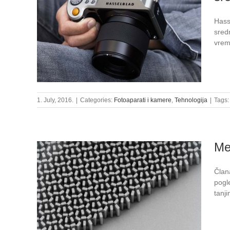
Hass
sred
vrem
1. July, 2016.
|
Categories:
Fotoaparati i kamere
,
Tehnologija
|
Tags
Me
Član
pogl
tanji