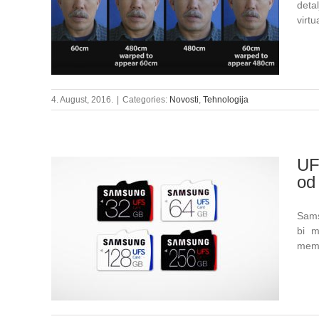
deta
virt
4. August, 2016.
|
Categories:
Novosti
,
Tehnologija
UF
od
Sams
bi m
memo