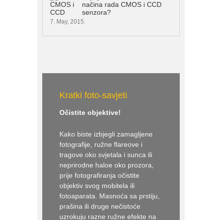
načina rada CMOS i CCD
senzora?
7. May, 2015.
Kratki foto-savjeti
Očistite objektive!
Kako biste izbjegli zamagljene
fotografije, ružne flareove i
tragove oko svjetala i sunca ili
neprirodne haloe oko prozora,
prije fotografiranja očistite
objektiv svog mobitela ili
fotoaparata. Masnoća sa prstiju,
prašina ili druge nečistoće
uzrokuju razne ružne efekte na