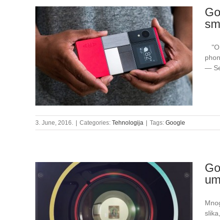
Go
sm
"OK 
phon
— Se
3. June, 2016.
|
Categories:
Tehnologija
|
Tags:
Google
Go
um
Mnog
slik