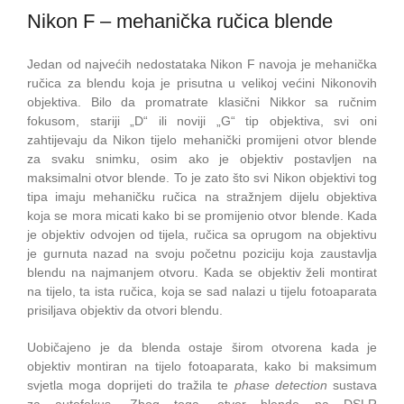
Nikon F – mehanička ručica blende
Jedan od najvećih nedostataka Nikon F navoja je mehanička
ručica za blendu koja je prisutna u velikoj većini Nikonovih
objektiva. Bilo da promatrate klasični Nikkor sa ručnim
fokusom, stariji „D“ ili noviji „G“ tip objektiva, svi oni
zahtijevaju da Nikon tijelo mehanički promijeni otvor blende
za svaku snimku, osim ako je objektiv postavljen na
maksimalni otvor blende. To je zato što svi Nikon objektivi tog
tipa imaju mehaničku ručica na stražnjem dijelu objektiva
koja se mora micati kako bi se promijenio otvor blende. Kada
je objektiv odvojen od tijela, ručica sa oprugom na objektivu
je gurnuta nazad na svoju početnu poziciju koja zaustavlja
blendu na najmanjem otvoru. Kada se objektiv želi montirat
na tijelo, ta ista ručica, koja se sad nalazi u tijelu fotoaparata
prisiljava objektiv da otvori blendu.
Uobičajeno je da blenda ostaje širom otvorena kada je
objektiv montiran na tijelo fotoaparata, kako bi maksimum
svjetla moga doprijeti do tražila te
phase detection
sustava
za autofokus. Zbog toga, otvor blende na DSLR