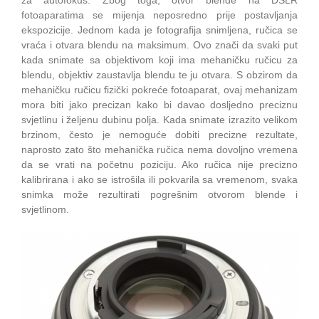
fotoaparatima se mijenja neposredno prije postavljanja
ekspozicije. Jednom kada je fotografija snimljena, ručica se
vraća i otvara blendu na maksimum. Ovo znači da svaki put
kada snimate sa objektivom koji ima mehaničku ručicu za
blendu, objektiv zaustavlja blendu te ju otvara. S obzirom da
mehaničku ručicu fizički pokreće fotoaparat, ovaj mehanizam
mora biti jako precizan kako bi davao dosljedno preciznu
svjetlinu i željenu dubinu polja. Kada snimate izrazito velikom
brzinom, često je nemoguće dobiti precizne rezultate,
naprosto zato što mehanička ručica nema dovoljno vremena
da se vrati na početnu poziciju. Ako ručica nije precizno
kalibrirana i ako se istrošila ili pokvarila sa vremenom, svaka
snimka može rezultirati pogrešnim otvorom blende i
svjetlinom.