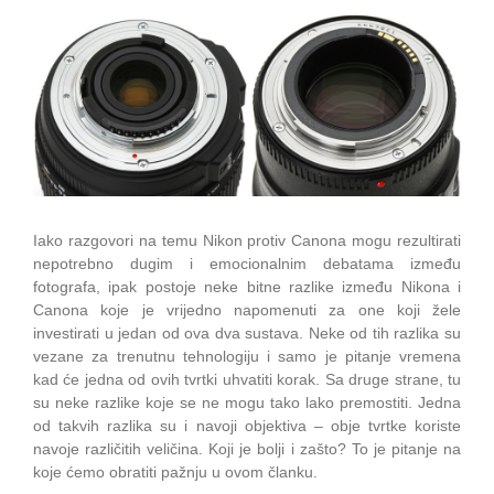
Iako razgovori na temu Nikon protiv Canona mogu rezultirati
nepotrebno dugim i emocionalnim debatama između
fotografa, ipak postoje neke bitne razlike između Nikona i
Canona koje je vrijedno napomenuti za one koji žele
investirati u jedan od ova dva sustava. Neke od tih razlika su
vezane za trenutnu tehnologiju i samo je pitanje vremena
kad će jedna od ovih tvrtki uhvatiti korak. Sa druge strane, tu
su neke razlike koje se ne mogu tako lako premostiti. Jedna
od takvih razlika su i navoji objektiva – obje tvrtke koriste
navoje različitih veličina. Koji je bolji i zašto? To je pitanje na
koje ćemo obratiti pažnju u ovom članku.