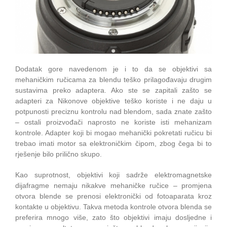
Dodatak gore navedenom je i to da se objektivi sa
mehaničkim ručicama za blendu teško prilagođavaju drugim
sustavima preko adaptera. Ako ste se zapitali zašto se
adapteri za Nikonove objektive teško koriste i ne daju u
potpunosti preciznu kontrolu nad blendom, sada znate zašto
– ostali proizvođači naprosto ne koriste isti mehanizam
kontrole. Adapter koji bi mogao mehanički pokretati ručicu bi
trebao imati motor sa elektroničkim čipom, zbog čega bi to
rješenje bilo prilično skupo.
Kao suprotnost, objektivi koji sadrže elektromagnetske
dijafragme nemaju nikakve mehaničke ručice – promjena
otvora blende se prenosi elektronički od fotoaparata kroz
kontakte u objektivu. Takva metoda kontrole otvora blenda se
preferira mnogo više, zato što objektivi imaju dosljedne i