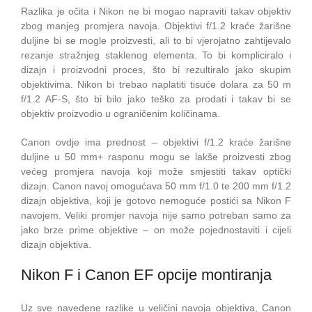
Razlika je očita i Nikon ne bi mogao napraviti takav objektiv
zbog manjeg promjera navoja. Objektivi f/1.2 kraće žarišne
duljine bi se mogle proizvesti, ali to bi vjerojatno zahtijevalo
rezanje stražnjeg staklenog elementa. To bi kompliciralo i
dizajn i proizvodni proces, što bi rezultiralo jako skupim
objektivima. Nikon bi trebao naplatiti tisuće dolara za 50 m
f/1.2 AF-S, što bi bilo jako teško za prodati i takav bi se
objektiv proizvodio u ograničenim količinama.
Canon ovdje ima prednost – objektivi f/1.2 kraće žarišne
duljine u 50 mm+ rasponu mogu se lakše proizvesti zbog
većeg promjera navoja koji može smjestiti takav optički
dizajn. Canon navoj omogućava 50 mm f/1.0 te 200 mm f/1.2
dizajn objektiva, koji je gotovo nemoguće postići sa Nikon F
navojem. Veliki promjer navoja nije samo potreban samo za
jako brze prime objektive – on može pojednostaviti i cijeli
dizajn objektiva.
Nikon F i Canon EF opcije montiranja
Uz sve navedene razlike u veličini navoja objektiva, Canon