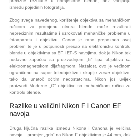
precizne rezultate u namještane blende, bez varijacija
između pojedinih fotografija.
Zbog svega navedenog, korištenje objektiva sa mehaničkom
ručicom za promjenu otvora blende može rezultirati
nepreciznim rezultatima i uzrokovati mehaničke probleme u
fotoaparatu i objektivu. Canon je rano prepoznao ovaj
problem te je u potpunosti prešao na elektroničku kontrolu
blende u objektivima sa EF i EF-S navojima, dok je Nikon tek
nedavno započeo sa proizvodnjom „E“ tipa objektiva sa
elektromagnetskom dijafragmom. Nažalost, ovo je većinom
ograničeno na super teleobjektive i skuplje
zoom
objektive,
tako da unatoč očitim nedostatcima, Nikon još uvijek
proizvodi Moderne „G“ objektive sa mehaničkom ručica za
kontrolu blende.
Razlike u veličini Nikon F i Canon EF
navoja
Druga ključna razlika između Nikona i Canona je veličina
navoja – promjer „grla“ na Nikon F objektivima je 44 mm, dok