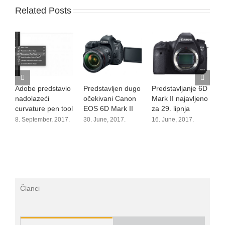
Related Posts
Adobe predstavio
Predstavljen dugo
Predstavljanje 6D
S
nadolazeći
očekivani Canon
Mark II najavljeno
č
curvature pen tool
EOS 6D Mark II
za 29. lipnja
o
8. September, 2017.
30. June, 2017.
16. June, 2017.
2
|
Članci