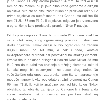
je na Canon EF objektivima promjer 54 mm. Ta razlika u 10
mm se čini malom, ali je jako bitna kada govorimo o dizajnu
objektiva. Ako ste se pitali zašto Nikon ne proizvodi brze f/1.2
prime
objektive sa autofokusom, dok Canon ima odlične 50
mm f/1.2L i 85 mm f/1.2L II objektive, odgovor je prvenstvenu
u ograničenju koje predstavlja promjer Nikon F navoja.
Bilo bi jako skupo za Nikon da proizvede f/1.2 prime objektive
sa autofokusom, zbog ograničenog prostora u stražnjem
dijelu objektiva. Takav dizajn bi bio ograničen na žarišnu
duljinu manju od 60 mm, a čak i tada, kontakti
mikroprocesora bi trebali biti postavljeni na stražnji element.
Svatko tko je pokušao prilagoditi klasični Noct-Nikkor 58 mm
f/1.2 zna da to zahtijeva brušenje stražnjeg elementa kako bi
kontakti mogli biti postavljeni – ne postoji drugi način. Na
veće žarišne udaljenosti zaboravite, zato što to naprosto nije
moguće napraviti. Ako pogledate stražnji element na Canon
85 mm f/1.2L II, koji je značajno veći od bilo kojeg Nikkor
objektiva, taj objektiv zahtijeva od Canonovih inženjera da
stave kontakte mikroprocesora na površinu stražnjeg
staklenog elementa.