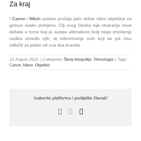
Za kraj
I
Canon
i
Nikon
sustavi pružaju jako dobar izbor objektiva za
gotovo svaku primjenu. Cilj ovog članka nije otvaranje nove
debate o tome koji je sustav ultimativno bolji nego iznošenje
razlika između njih, te informiranje onih koji se još nisu
odlučili za jedan od ova dva branda.
12. August, 2015.
|
Categories:
Škola fotografije
,
Tehnologija
|
Tags:
Canon
,
Nikon
,
Objektivi
Izaberite platformu i podijelite članak!
Facebook
Twitter
Email