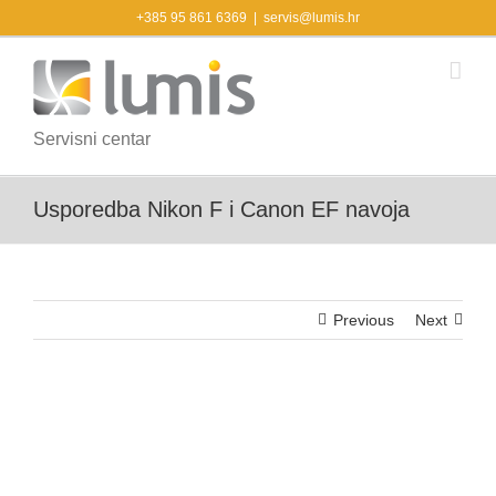
Skip
+385 95 861 6369
|
servis@lumis.hr
to
content
Servisni centar
Usporedba Nikon F i Canon EF navoja
Previous
Next
View
Larger
Image