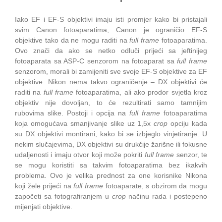
Iako EF i EF-S objektivi imaju isti promjer kako bi pristajali
svim Canon fotoaparatima, Canon je ograničio EF-S
objektive tako da ne mogu raditi na
full frame
fotoaparatima.
Ovo znači da ako se netko odluči prijeći sa jeftinijeg
fotoaparata sa ASP-C senzorom na fotoaparat sa
full frame
senzorom, morali bi zamijeniti sve svoje EF-S objektive za EF
objektive. Nikon nema takvo ograničenje – DX objektivi će
raditi na
full frame
fotoaparatima, ali ako prodor svjetla kroz
objektiv nije dovoljan, to će rezultirati samo tamnijim
rubovima slike. Postoji i opcija na
full frame
fotoaparatima
koja omogućava smanjivanje slike uz 1,5x
crop
opciju kada
su DX objektivi montirani, kako bi se izbjeglo vinjetiranje. U
nekim slučajevima, DX objektivi su drukčije žarišne ili fokusne
udaljenosti i imaju otvor koji može pokriti
full frame
senzor, te
se mogu koristiti sa takvim fotoaparatima bez ikakvih
problema. Ovo je velika prednost za one korisnike Nikona
koji žele prijeći na
full frame
fotoaparate, s obzirom da mogu
započeti sa fotografiranjem u
crop
načinu rada i postepeno
mijenjati objektive.