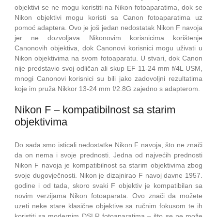
objektivi se ne mogu koristiti na Nikon fotoaparatima, dok se
Nikon objektivi mogu koristi sa Canon fotoaparatima uz
pomoć adaptera. Ovo je još jedan nedostatak Nikon F navoja
jer ne dozvoljava Nikonovim korisnicima korištenje
Canonovih objektiva, dok Canonovi korisnici mogu uživati u
Nikon objektivima na svom fotoaparatu. U stvari, dok Canon
nije predstavio svoj odličan ali skup EF 11-24 mm f/4L USM,
mnogi Canonovi korisnici su bili jako zadovoljni rezultatima
koje im pruža Nikkor 13-24 mm f/2.8G zajedno s adapterom.
Nikon F – kompatibilnost sa starim
objektivima
Do sada smo isticali nedostatke Nikon F navoja, što ne znači
da on nema i svoje prednosti. Jedna od najvećih prednosti
Nikon F navoja je kompatibilnost sa starim objektivima zbog
svoje dugovječnosti. Nikon je dizajnirao F navoj davne 1957.
godine i od tada, skoro svaki F objektiv je kompatibilan sa
novim verzijama Nikon fotoaparata. Ovo znači da možete
uzeti neke stare klasične objektive sa ručnim fokusom te ih
koristiti sa modernim DSLR fotoaparatima – što se ne može